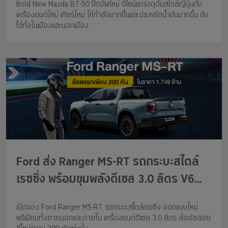
Bold New Mazda BT-50 ปิกอัพใหม่ ดีไซน์แกร่งดุดันสไตล์ญี่ปุ่นกับ
รุ่นย่อยลงเหลือ 4 รุ่น ในราคา 762,000-
เครื่องยนต์ใหม่ เกียร์ใหม่ ให้กำลังมากขึ้นและประหยัดน้ำมันมากขึ้น ขับ
1,352,000 บาท
ได้ทั้งในเมืองและนอกเมือง
Ford ส่ง Ranger MS-RT รถกระบะสไตล์
เรซซิ่ง พร้อมขุมพลังดีเซล 3.0 ลิตร V6
เปิดรับจองในช่วงแนะนำเพียง 200 คัน ใน
เปิดจอง Ford Ranger MS-RT รถกระบะสไตล์เรซซิ่ง ออกแบบใหม่
ราคา 1,749,000 บาท
พรีเมียมทั้งภายนอกและภายใน เครื่องยนต์ดีเซล 3.0 ลิตร ล้ออัลลอย