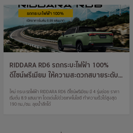
RIDDARA RD6 รถกระบะไฟฟ้า 100%
ดีไซน์พรีเมียม ให้ความสะดวกสบายระดับ
SUV พร้อมตอบโจทย์ไลฟ์สไตล์ครอบครัว
ใหม่ กระบะรถไฟฟ้า RIDDARA RD6 ดีไซน์พรีเมียม มี 4 รุ่นย่อย ราคา
รุ่นใหม่ ในทุกกิจกรรม ด้วยราคา
เริ่มต้น 8.9 แสนบาท โดดเด่นไปด้วยเทคโนโลยี ทำความเร็วได้สูงสุด
899,000-1,299,000 บาท
190 กม./ชม. ลุยน้ำลึกได้