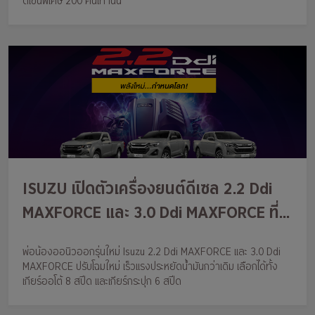
ดีไซน์พิเศษ 200 คันเท่านั้น
ISUZU เปิดตัวเครื่องยนต์ดีเซล 2.2 Ddi
MAXFORCE และ 3.0 Ddi MAXFORCE ที่
พัฒนาใหม่ ให้แรงขึ้นแต่ประหยัดน้ำมัน
พ่อน้องออนิวออกรุ่นใหม่ Isuzu 2.2 Ddi MAXFORCE และ 3.0 Ddi
มากขึ้น พร้อมตอบโจทย์การใช้งานมีให้
MAXFORCE ปรับโฉมใหม่ เร็วแรงประหยัดน้ำมันกว่าเดิม เลือกได้ทั้ง
เลือกทั้งใน D-MAX และ MU-X
เกียร์ออโต้ 8 สปีด และเกียร์กระปุก 6 สปีด