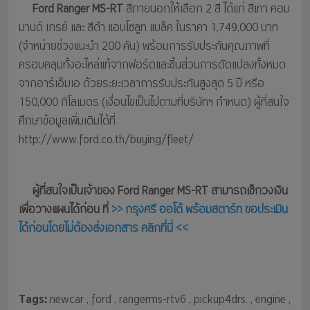
Ford Ranger MS-RT
สีภายนอกให้เลือก 2 สี ได้แก่ สีเทา คอม
มานด์ เกรย์ และ สีดำ แอบโซลูท แบล็ค ในราคา 1,749,000 บาท
(จำหน่ายช่วงแนะนำ 200 คัน) พร้อมการรับประกันคุณภาพที่
ครอบคลุมทั้งอะไหล่แท้จากฟอร์ดและชิ้นส่วนการดัดแปลงทั้งหมด
จากอาร์เอ็มเอ ด้วยระยะเวลาการรับประกันสูงสุด 5 ปี หรือ
150,000 กิโลเมตร (เงื่อนไขเป็นไปตามที่บริษัทฯ กำหนด) ผู้ที่สนใจ
ศึกษาข้อมูลเพิ่มเติมได้ที่
http://www.ford.co.th/buying/fleet/
ผู้ที่สนใจเป็นเจ้าของ Ford Ranger MS-RT สามารถเช็กวงเงิน
เพื่อวางแผนได้ก่อน ที่
>> กรุงศรี ออโต้ พร้อมสตาร์ท ขอประเมิน
ได้ก่อนโดยไม่ต้องส่งเอกสาร คลิกที่นี่ <<
Tags:
newcar
, ford
, rangerms-rtv6
, pickup4drs.
, engine
,