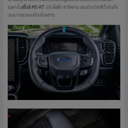
เฉพาะใน
สไตล์ MS-RT
ปรับไฟฟ้า 8 ทิศทาง และเดินด้ายสีน้ำเงินทั้ง
บนเบาะและรอบห้องโดยสาร