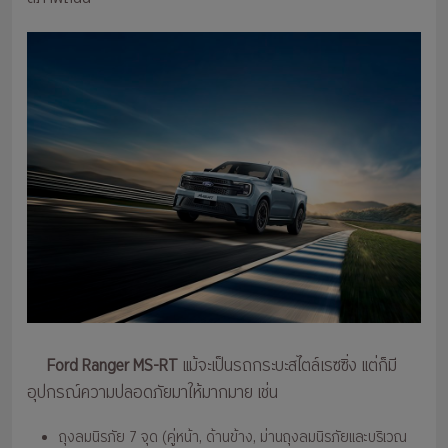
Ford Ranger MS-RT
แม้จะเป็นรถกระบะสไตล์เรซซิ่ง แต่ก็มี
อุปกรณ์ความปลอดภัยมาให้มากมาย เช่น
ถุงลมนิรภัย 7 จุด (คู่หน้า, ด้านข้าง, ม่านถุงลมนิรภัยและบริเวณ