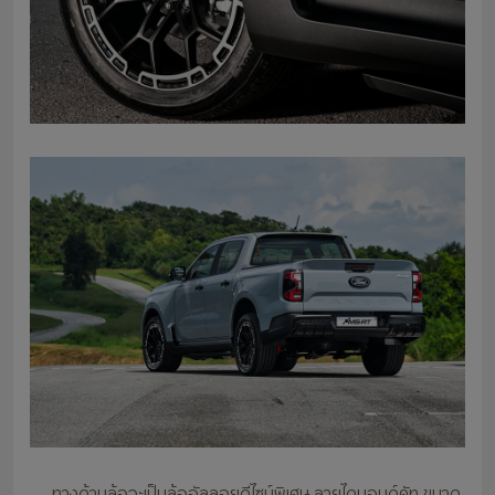
ทางด้านล้อจะเป็นล้ออัลลอยดีไซน์พิเศษ ลายไดมอนด์คัท ขนาด