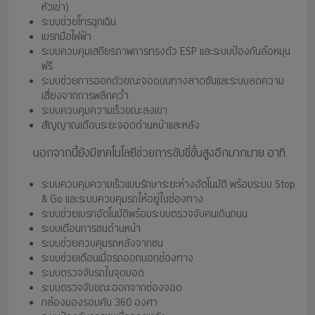
หัวเข่า)
ระบบช่วยโทรฉุกเฉิน
เบรกมือไฟฟ้า
ระบบควบคุมเสถียรภาพการทรงตัว ESP และระบบป้องกันล้อหมุน
ฟรี
ระบบช่วยการออกตัวขณะจอดบนทางลาดชันและระบบลดความ
เสี่ยงจากการพลิกคว่ำ
ระบบควบคุมความเร็วขณะลงเขา
สัญญาณเตือนระยะจอดด้านหน้าและหลัง
นอกจากนี้ยังมีเทคโนโลยีช่วยการขับขี่ขั้นสูงอีกมากมาย อาทิ
ระบบควบคุมความเร็วแบบรักษาระยะห่างอัตโนมัติ พร้อมระบบ Stop
& Go และระบบควบคุมรถให้อยู่ในช่องทาง
ระบบช่วยเบรกอัตโนมัติพร้อมระบบตรวจจับคนเดินถนน
ระบบเตือนการชนด้านหน้า
ระบบช่วยควบคุมรถหลังจากชน
ระบบช่วยเตือนเมื่อรถออกนอกช่องทาง
ระบบตรวจจับรถในจุดบอด
ระบบตรวจจับขณะออกจากช่องจอด
กล้องมองรอบคัน 360 องศา