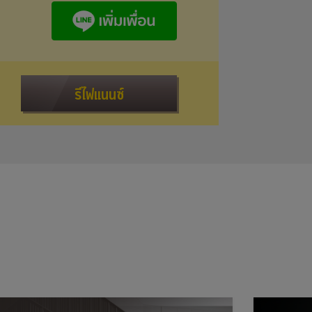
รีไฟแนนซ์