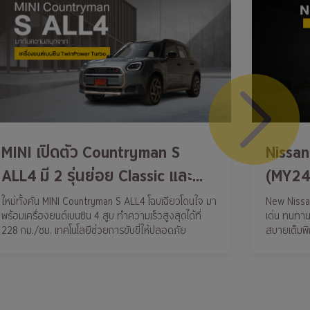
MINI เปิดตัว Countryman S
Nissan
ALL4 มี 2 รุ่นย่อย Classic และ
(MY24)
Hightrim โดยมากับการออกแบบ
ลุย" ด
ใหม่ทั้งคัน MINI Countryman S ALL4 โฉบเฉียวโดนใจ มา
New Nissa
พร้อมเครื่องยนต์เบนซิน 4 สูบ ทำความเร็วสูงสุดได้ที่
เด่น ทนทาน
ใหม่ ที่เข้ากับความสนุกจาก
ขุมพลั
228 กม./ชม. เทคโนโลยีช่วยการขับขี่ให้ปลอดภัย
สบายเต็มพิ
เครื่องยนต์เบนซิน TwinPower
12 รุ่น
Turbo
605,0