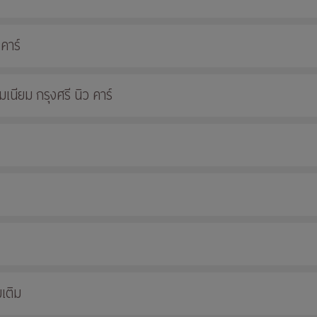
 คาร์
นียม กรุงศรี นิว คาร์
เติม