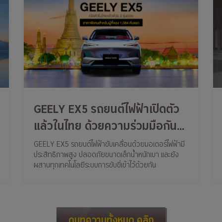
GEELY EX5 รถยนต์ไฟฟ้าเปิดตัว
แล้วในไทย ด้วยความร่วมมือกัน
ระหว่าง GEELY และกลุ่มธนบุรี
GEELY EX5 รถยนต์ไฟฟ้าขับเคลื่อนด้วยมอเตอร์ไฟฟ้ามี
ประสิทธิภาพสูง ปลอดภัยขนาดเล็กน้ำหนักเบา และยัง
ด้วย 2 รุ่นย่อย ในราคาพิเศษ
ผสานทุกเทคโนโลยีระบบการขับขี่เข้าไว้ด้วยกัน
สำหรับผู้ที่จอง 1,084 คันแรก
ดูบทความทั้งหมด คลิก