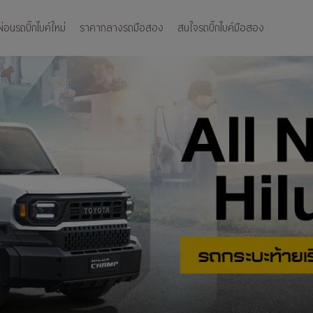
อนรถบิ๊กไบค์ใหม่
ราคากลางรถมือสอง
สนใจรถบิ๊กไบค์มือสอง