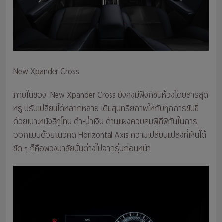
New Xpander Cross
ภายในของ New Xpander Cross ยังคงมีฟังก์ชันห้องโดยสารสุด
หรู ปรับเปลี่ยนได้หลากหลาย เติมสุนทรียภาพให้กับทุกการขับขี่
ด้วยเบาะหนังสีทูโทน ดำ-น้ำเงิน ด้านแผงควบคุมพิถีพิถันในการ
ออกแบบด้วยแนวคิด Horizontal Axis ความเปลี่ยนแปลงที่เห็นได้
ชัด ๆ ก็คือพวงมาลัยนั้นต่างไปจากรุ่นก่อนหน้า