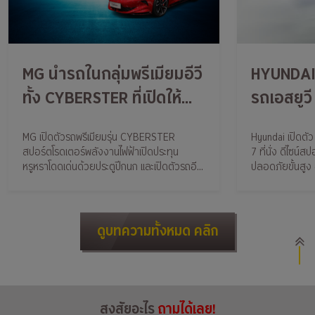
MG นำรถในกลุ่มพรีเมียมอีวี
HYUNDAI
ทั้ง CYBERSTER ที่เปิดให้
รถเอสยูวี 
จองผ่านช่องทางออนไลน์
ระบบความ
MG เปิดตัวรถพรีเมียมรุ่น CYBERSTER
Hyundai เปิดตั
และ IM LS6 เอสยูวีคูเป้ไฟฟ้า
กับรูปลัก
สปอร์ตโรดเตอร์พลังงานไฟฟ้าเปิดประทุน
7 ที่นั่ง ดีไซน
สุดล้ำ มาจัดแสดงใน
ตีด้วยรา
หรูหราโดดเด่นด้วยประตูปีกนก และเปิดตัวรถอีก
ปลอดภัยขั้นสู
รุ่น IM LS6 เอสยูวีคูเป้ไฟฟ้าสุดล้ำ
SmartSense ตอ
MOTOR EXPO 2023
ตลาดในร
บาท
ดูบทความทั้งหมด คลิก
สงสัยอะไร
ถามได้เลย!