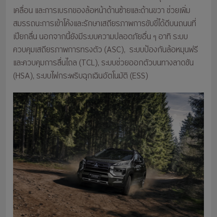
เคลื่อน และการเบรกของล้อหน้าด้านซ้ายและด้านขวา ช่วยเพิ่ม
สมรรถนะการเข้าโค้งและรักษาเสถียรภาพการขับขี่ได้ดีบนถนนที่
เปียกลื่น นอกจากนี้ยังมีระบบความปลอดภัยอื่น ๆ อาทิ ระบบ
ควบคุมเสถียรภาพการทรงตัว (ASC), ระบบป้องกันล้อหมุนฟรี
และควบคุมการลื่นไถล (TCL), ระบบช่วยออกตัวบนทางลาดชัน
(HSA), ระบบไฟกระพริบฉุกเฉินอัตโนมัติ (ESS)