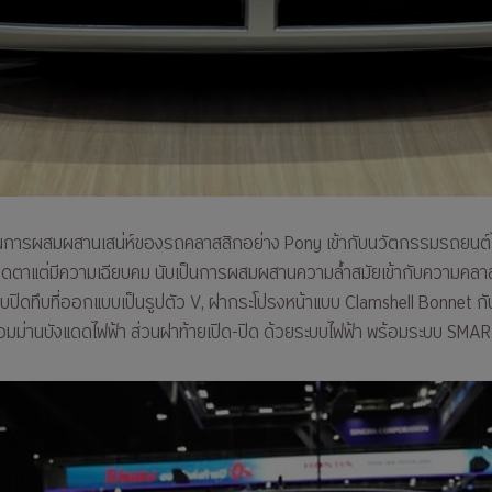
นการผสมผสานเสน่ห์ของรถคลาสสิกอย่าง Pony เข้ากับนวัตกรรมรถยนต์ไฟ
ะอาดตาแต่มีความเฉียบคม นับเป็นการผสมผสานความล้ำสมัยเข้ากับความคลาส
ปิดทึบที่ออกแบบเป็นรูปตัว V, ฝากระโปรงหน้าแบบ Clamshell Bonnet กั
้อมม่านบังแดดไฟฟ้า ส่วนฝาท้ายเปิด-ปิด ด้วยระบบไฟฟ้า พร้อมระบบ SMA