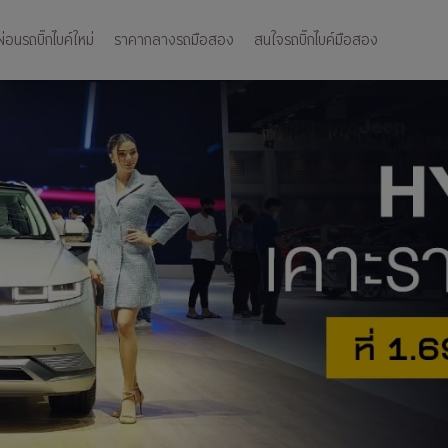
อนรถบิ๊กไบค์ใหม่
ราคากลางรถมือสอง
สนใจรถบิ๊กไบค์มือสอง