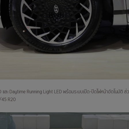
D และ Daytime Running Light LED พร้อมระบบเปิด-ปิดไฟหน้าอัตโนมัติ ส่
5/45 R20