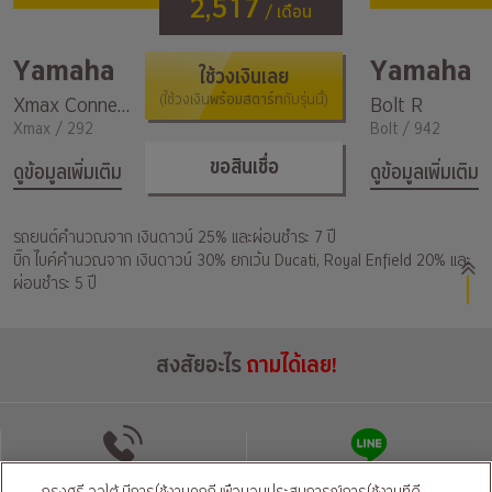
2,517
/ เดือน
Yamaha
Yamaha
ใช้วงเงินเลย
พร้อมสตาร์ท
Xmax Connected
(ใช้วงเงิน
กับรุ่นนี้)
Bolt R
Xmax / 292
Bolt / 942
ขอสินเชื่อ
ดูข้อมูลเพิ่มเติม
ดูข้อมูลเพิ่มเติม
รถยนต์คำนวณจาก เงินดาวน์ 25% และผ่อนชำระ 7 ปี
บิ๊ก ไบค์คำนวณจาก เงินดาวน์ 30% ยกเว้น Ducati, Royal Enfield 20% และ
ผ่อนชำระ 5 ปี
สงสัยอะไร
ถามได้เลย!
โทรติดต่อ
แชทผ่านไลน์