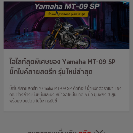
ไฮไลท์สุดพิเศษของ Yamaha MT-09 SP
บิ๊กไบค์สายสตรีท รุ่นใหม่ล่าสุด
บิ๊กไบค์สายสตรีท Yamaha MT-09 SP ตัวท็อป น้ำหนักตัวรถเบา 194
กก. ช่วงล่างแน่นหนึบและนิ่ง หน้าจอใหม่ขนาด 5 นิ้ว ขุมพลัง 3 สูบ
พร้อมระบบป้องกันในการขับขี่