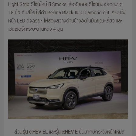
Light Strip ดีไซน์ใหม่ สี Smoke, ล้ออัลลอยดีไซน์สปอร์ตขนาด
18 นิ้ว กับสีใหม่ สีดำ Berlina Black แบบ Diamond cut, ระบบไฟ
หน้า LED อัจฉริยะ, ไฟส่องสว่างด้านข้างอัตโนมัติขณะเลี้ยว และ
เซนเซอร์กะระยะด้านหลัง 4 จุด
ส่วน
รุ่น e:HEV EL
และ
รุ่น e:HEV E
นั้นมากับกระจังหน้าใหม่สี