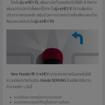
โดยใน
รุ่น e:HEV EL
เพิ่มเบาะนั่งด้านคนขับปรับไฟฟ้า 8 ทิศทาง
เพิ่มอุปกรณ์ชาร์จไฟแบบไร้สาย ใน
รุ่น e:HEV E
มีการเพิ่มช่อง
ปรับอากาศตอนหลัง เสริมด้วยการตกแต่งด้วยโทนสีแดงและด้าย
สีแดงแบบสปอร์ตใน
รุ่น e:HEV RS
New Honda HR-V e:HEV
ทุกรุ่นย่อยมาพร้อมเทคโนโลยี
ความปลอดภัยอัจฉริยะ
Honda SENSING
โดยมีฟังก์ชันการ
ทำงานหลัก ๆ ดังนี้
ระบบเตือนการชนพร้อมระบบช่วยเบรก
ระบบช่วยควบคุมรถให้อยู่ในช่องทางเดินรถ