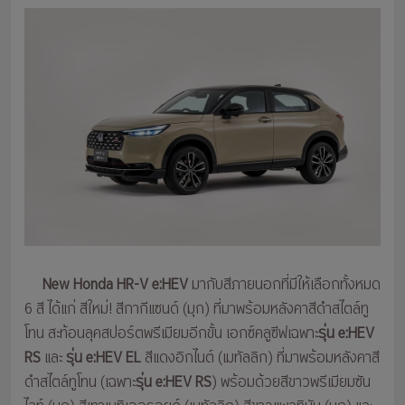
New Honda HR-V e:HEV
มากับสีภายนอกที่มีให้เลือกทั้งหมด
6 สี ได้แก่ สีใหม่! สีกากีแซนด์ (มุก) ที่มาพร้อมหลังคาสีดำสไตล์ทู
โทน สะท้อนลุคสปอร์ตพรีเมียมอีกขั้น เอกซ์คลูซีฟเฉพาะ
รุ่น e:HEV
RS
และ
รุ่น e:HEV EL
สีแดงอิกไนต์ (เมทัลลิก) ที่มาพร้อมหลังคาสี
ดำสไตล์ทูโทน (เฉพาะ
รุ่น e:HEV RS
) พร้อมด้วยสีขาวพรีเมียมซัน