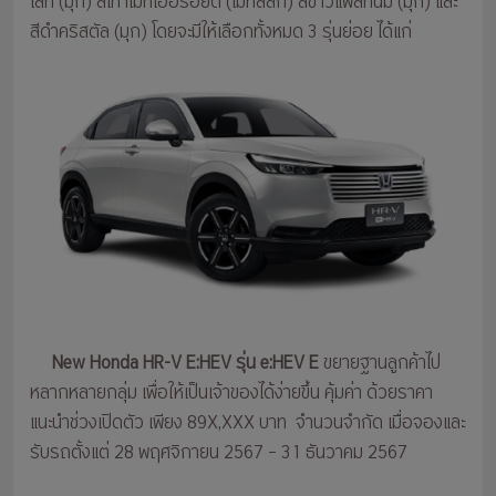
ไลท์ (มุก) สีเทาเมทิเออรอยด์ (เมทัลลิก) สีขาวแพลทินัม (มุก) และ
สีดำคริสตัล (มุก) โดยจะมีให้เลือกทั้งหมด 3 รุ่นย่อย ได้แก่
New Honda HR-V E:HEV รุ่น e:HEV E
ขยายฐานลูกค้าไป
หลากหลายกลุ่ม เพื่อให้เป็นเจ้าของได้ง่ายขึ้น คุ้มค่า ด้วยราคา
แนะนำช่วงเปิดตัว เพียง 89X,XXX บาท จำนวนจำกัด เมื่อจองและ
รับรถตั้งแต่ 28 พฤศจิกายน 2567 – 31 ธันวาคม 2567