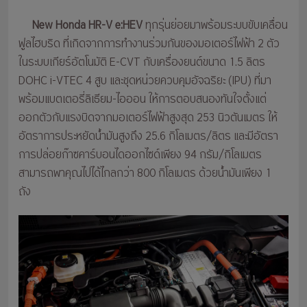
New Honda HR-V e:HEV
ทุกรุ่นย่อยมาพร้อมระบบขับเคลื่อน
ฟูลไฮบริด ที่เกิดจากการทำงานร่วมกันของมอเตอร์ไฟฟ้า 2 ตัว
ในระบบเกียร์อัตโนมัติ E-CVT กับเครื่องยนต์ขนาด 1.5 ลิตร
DOHC i-VTEC 4 สูบ และชุดหน่วยควบคุมอัจฉริยะ (IPU) ที่มา
พร้อมแบตเตอรี่ลิเธียม-ไอออน ให้การตอบสนองทันใจตั้งแต่
ออกตัวกับแรงบิดจากมอเตอร์ไฟฟ้าสูงสุด 253 นิวตันเมตร ให้
อัตราการประหยัดน้ำมันสูงถึง 25.6 กิโลเมตร/ลิตร และมีอัตรา
การปล่อยก๊าซคาร์บอนไดออกไซด์เพียง 94 กรัม/กิโลเมตร
สามารถพาคุณไปได้ไกลกว่า 800 กิโลเมตร ด้วยน้ำมันเพียง 1
ถัง