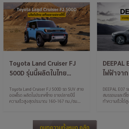
Toyota Land Cruiser FJ
DEEPAL E
500D รุ่นนี้ผลิตในไทย
ไฟฟ้าจาก
เตรียมขายปลายปีนี้
เซลส์ (ปร
Toyota Land Cruiser FJ 500D รถ SUV สาย
DEEPAL E07 รถ
ออกแบบมา
ออฟโรด ผลิตในประเทศไทย ขายปลายปีนี้
สมรรถนะและดีไซน์
ไลฟ์สไตล์
ความเร็วสูงสุดประมาณ 160–167 กม./ชม.
ทำความเร็วได้สู
ราคาล้านต้น ๆ
แบตเตอรี่ขนาด 8
2 รุ่นย่อ
เริ่มต้นที
ดูบทความทั้งหมด คลิก