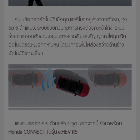
ระบบล็อกรถอัตโนมัติเมื่อกุญแจรีโมทอยู่ห่างจากตัวรถ, ถุง
ลม 6 ตำแหน่ง, ระบบช่วยควบคุมการทรงตัวขณะเข้าโค้ง, ระบบ
ช่วยการออกตัวขณะอยู่บนทางลาดชัน และสัญญาณไฟฉุกเฉิน
อัตโนมัติขณะเบรกกะทันหัน โดยมีการเพิ่มไฟส่องสว่างด้านข้าง
อัตโนมัติขณะเลี้ยว
และเซนเซอร์กะระยะด้านหลัง 4 จุด นอกจากนี้ ยังมาพร้อม
Honda CONNECT
ใน
รุ่น e:HEV RS