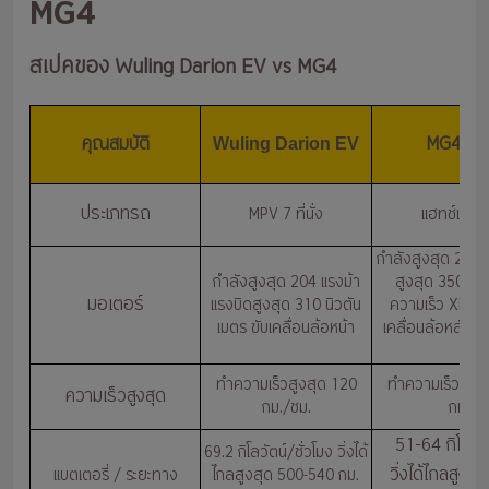
MG4
สเปคของ Wuling Darion EV vs MG4
คุณสมบัติ
MG4 Elec
Wuling Darion EV
ประเภทรถ
MPV 7 ที่นั่ง
แฮทช์แบ็ค 5 
กำลังสูงสุด 245 
กำลังสูงสุด 204 แรงม้า
สูงสุด 350 นิวต
มอเตอร์
แรงบิดสูงสุด 310 นิวตัน
ความเร็ว XPower 
เมตร ขับเคลื่อนล้อหน้า
เคลื่อนล้อหลังและ
ล้อ
ทำความเร็วสูงสุด 120
ทำความเร็วสูงส
ความเร็วสูงสุด
กม./ชม.
กม./ช
51-64 กิโลวัต
69.2 กิโลวัตน์/ชั่วโมง วิ่งได้
วิ่งได้ไกลสูงส
แบตเตอรี่ / ระยะทาง
ไกลสูงสุด 500-540 กม.