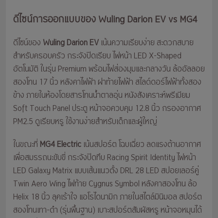
ดีไซน์การออกแบบของ Wuling Darion EV vs MG4
ดีไซน์ของ
Wuling Darion EV
เน้นความเรียบง่าย สะดวกสบาย
สำหรับครอบครัว กระจังปิดเรียบ ไฟหน้า LED X-Shaped
อัตโนมัติ ในรุ่น Premium พร้อมไฟส่องมุมและกลางวัน ล้ออัลลอย
สองโทน 17 นิ้ว หลังคาไฟฟ้า ฝาท้ายไฟฟ้า สไลด์ดอร์ไฟฟ้าทั้งสอง
ข้าง ภายในห้องโดยสารโทนน้ำตาลอุ่น หนังสังเคราะห์พรีเมียม
Soft Touch Panel ประตู หน้าจอควบคุม 12.8 นิ้ว กรองอากาศ
PM2.5 ดูเรียบหรู ใช้งานง่ายสำหรับเด็กและผู้ใหญ่
ในขณะที่
MG4 Electric
เน้นสปอร์ต โฉบเฉี่ยว ลดแรงต้านอากาศ
เพื่อสมรรถนะขับขี่ กระจังปิดทึบ Racing Spirit Identity ไฟหน้า
LED Galaxy Matrix แบบเส้นแนวตั้ง DRL 28 LED สปอยเลอร์คู่
Twin Aero Wing ไฟท้าย Cygnus Symbol หลังคาสองโทน ล้อ
Helix 18 นิ้ว ลุคเร้าใจ แอโรไดนามิก ภายในสไตล์มินิมอล สปอร์ต
สองโทนเทา-ดำ (รุ่นพื้นฐาน) เบาะสปอร์ตสัมผัสหรู หน้าจอหมุนได้