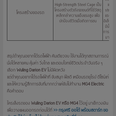
High-Strength Steel Cage เป็น
เหล็ก
โครงสร้างตัวถังรถยนต์ที่ใช้วัสดุ
streng
โครงสร้างของรถ
เหล็กกล้าความแข็งแรงสูง เพื่อ
แรงกระแ
ปกป้องชีวิตเมื่อเกิดการชน
อิเล็กทร
มีน้ำหน
การทดสอ
มาตรฐ
สรุปถ้าคุณอยากได้รถไฟฟ้า คันเดียวจบ ใช้งานได้ทุกสถานการณ์
นั่งได้หลายคน คุ้มค่า วิ่งไกล และตอบโจทย์ชีวิตประจำวันจริง ๆ
เลือก
Wuling
Darion EV
ไม่มีผิดหวัง
แต่ถ้าคุณอยากได้รถไฟฟ้าที่ ขับสนุก ฟีลดี เหมือนรถยุโรป ดีไซน์เท่
และให้ความรู้สึกการขับที่มากกว่าแค่ขับไปทำงาน
MG4 Electric
คือคำตอบ
ใครเล็งรถของ
Wuling Darion EV หรือ MG4
ไว้อยู่ มาเช็กวงเงิน
เพื่อวางแผนออกรถก่อนได้ที่
>> กรุงศรี ออโต้ พร้อมสตาร์ท ขอ