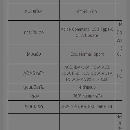
ระบบเสียง
ลำโพง 6 ตัว
MG i
Voice Command, USB Type-C,
Contro
การเชื่อมต่อ
OTA Update
Wirele
Snow,
โหมดขับ
Eco, Normal, Sport
Custom
ACC, IDA/LKA, FCW, AEB,
ACC,
ADAS หลัก
LDW, BSD, LCA, DOW, RCTA,
FCW, A
RCW, IHMA รวม 12 ระบบ
ถุงลมนิรภัย
4 ตำแหน่ง
กล้อง
360° หน้าและหลัง
3D
AB
ระบบเบรก
ABS, EBD, BA, ESC, Hill Hold
P
Nebula 
เทคโนโล
ตัวถังแ