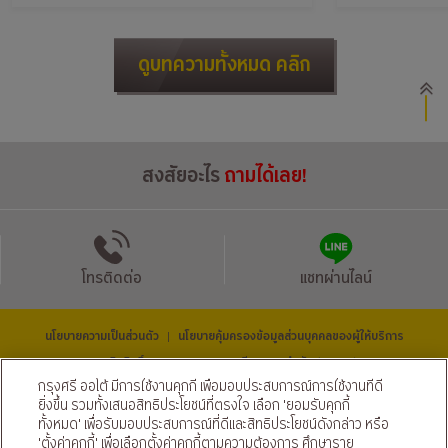
ดูบทความทั้งหมด คลิก
สงสัยอะไร
ถามได้เลย!
โทรติดต่อ
แชทผ่านไลน์
นโยบายความเป็นส่วนตัว
นโยบายคุ้มครองข้อมูลส่วนบุคคลของผู้ให้บริการ
|
© สงวนลิขสิทธิ์ 2569 ธนาคารกรุงศรีอยุธยา จำกัด (มหาชน) และ
บริษัท อยุธยา แคปปิตอล ออโต้ ลีส จำกัด (มหาชน)
กรุงศรี ออโต้ มีการใช้งานคุกกี้ เพื่อมอบประสบการณ์การใช้งานที่ดี
ติดตามเราได้ที่
ยิ่งขึ้น รวมทั้งเสนอสิทธิประโยชน์ที่ตรงใจ เลือก 'ยอมรับคุกกี้
ทั้งหมด' เพื่อรับมอบประสบการณ์ที่ดีและสิทธิประโยชน์ดังกล่าว หรือ
'ตั้งค่าคุกกี้' เพื่อเลือกตั้งค่าคุกกี้ตามความต้องการ ศึกษาราย