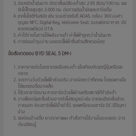
ประหยัดน้ำมันมาก อัตราสิ้นเปลืองต่ำสุด 2.95 ลิตร/100 กม. และ
ขับได้ไกลสูงสุด 2,000 กม. ต่อการเติมน้ำมันและชาร์จเต็ม
เทคโนโลยีทันสมัย เช่น ระบบช่วยขับขี่ ADAS, กล้อง 360 องศา,
กุญแจ NFC, Digital Key, Welcome Seat, ระบบฟอกอากาศ, อัป
เกรดซอฟต์แวร์ OTA
ค่าใช้จ่ายในการใช้พลังงานต่ำ ค่าไฟฟ้าถูกกว่าน้ำมันมาก
การซ่อมบำรุงง่าย มอเตอร์ไฟฟ้าชิ้นส่วนสึกหรอน้อย
ข้อสังเกตของ BYD SEAL 5 DM-i
ราคาขายต่อในตลาดรถมือสองต่ำ เมื่อเทียบกับรถญี่ปุ่นหรือรถ
ตลาด
ระยะทางวิ่งด้วยไฟฟ้าล้วนจริง อาจน้อยกว่าที่เคลม โดยเฉพาะเมื่อ
ใช้แบตเตอรี่ขนาดเล็ก
ใช้เวลาชาร์จนาน หากชาร์จด้วยไฟบ้านหรือสถานีที่กำลังต่ำ
บางฟีเจอร์และชิ้นส่วนอาจยังไม่สมบูรณ์ เช่น รายละเอียดชิ้นส่วน
ภายนอก ช่องชาร์จไฟมีน้ำเข้าได้, แอพหรือระบบชาร์จ DC มีปัญหา
บ้าง
รถค่อนข้างเตี้ย ยางราคาแพง คำสั่งการใช้งานในระบบเยอะ อาจ
ต้องเรียนรู้