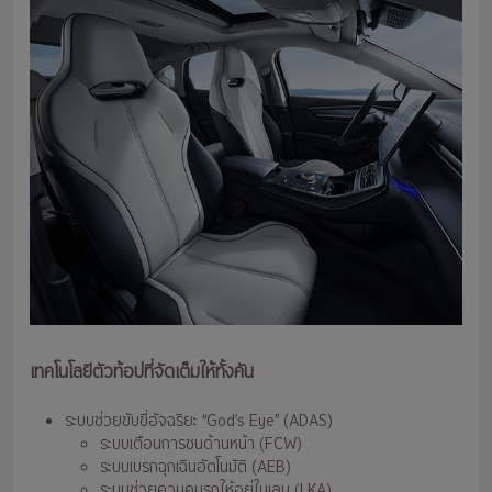
เทคโนโลยีตัวท้อปที่จัดเต็มให้ทั้งคัน
ระบบช่วยขับขี่อัจฉริยะ “God’s Eye” (ADAS)
ระบบเตือนการชนด้านหน้า (FCW)
ระบบเบรกฉุกเฉินอัตโนมัติ (AEB)
ระบบช่วยควบคุมรถให้อยู่ในเลน (LKA)