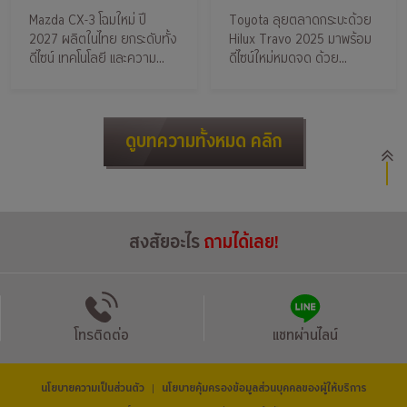
ลุคครั้งใหญ่ น่า
ดีไซน์ล้ำใช้ Mild-
Mazda CX-3 โฉมใหม่ ปี
Toyota ลุยตลาดกระบะด้วย
ขับกว่าเดิม
Hybrid รุ่นแรก
2027 ผลิตในไทย ยกระดับทั้ง
Hilux Travo 2025 มาพร้อม
จากโตโยต้า
ดีไซน์ เทคโนโลยี และความ
ดีไซน์ใหม่หมดจด ด้วย
พรีเมียมมากขึ้นกว่าเดิม
เครื่องยนต์ดีเซล Mild-Hybrid
สมรรถนะสูงขึ้นแต่ยังคง
ประหยัดน้ำมัน
ดูบทความทั้งหมด คลิก
สงสัยอะไร
ถามได้เลย!
โทรติดต่อ
แชทผ่านไลน์
นโยบายความเป็นส่วนตัว
นโยบายคุ้มครองข้อมูลส่วนบุคคลของผู้ให้บริการ
|