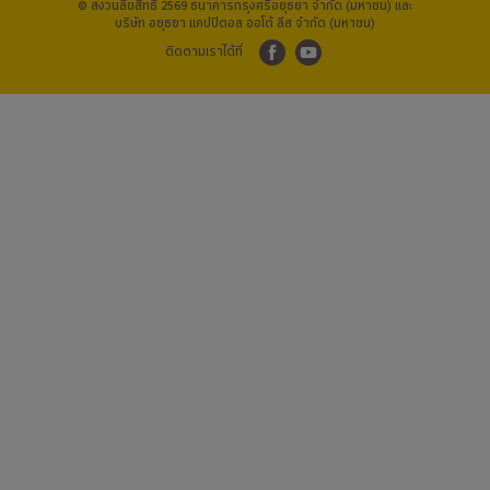
© สงวนลิขสิทธิ์ 2569 ธนาคารกรุงศรีอยุธยา จำกัด (มหาชน) และ
บริษัท อยุธยา แคปปิตอล ออโต้ ลีส จำกัด (มหาชน)
ติดตามเราได้ที่