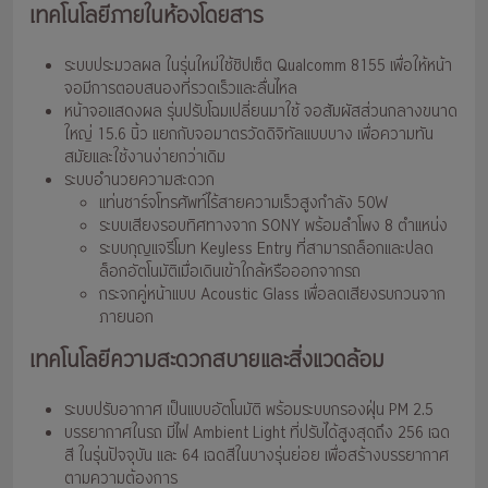
เทคโนโลยีภายในห้องโดยสาร
ระบบประมวลผล ในรุ่นใหม่ใช้ชิปเซ็ต Qualcomm 8155 เพื่อให้หน้า
จอมีการตอบสนองที่รวดเร็วและลื่นไหล
หน้าจอแสดงผล รุ่นปรับโฉมเปลี่ยนมาใช้ จอสัมผัสส่วนกลางขนาด
ใหญ่ 15.6 นิ้ว แยกกับจอมาตรวัดดิจิทัลแบบบาง เพื่อความทัน
สมัยและใช้งานง่ายกว่าเดิม
ระบบอำนวยความสะดวก
แท่นชาร์จโทรศัพท์ไร้สายความเร็วสูงกำลัง 50W
ระบบเสียงรอบทิศทางจาก SONY พร้อมลำโพง 8 ตำแหน่ง
ระบบกุญแจรีโมท Keyless Entry ที่สามารถล็อกและปลด
ล็อกอัตโนมัติเมื่อเดินเข้าใกล้หรือออกจากรถ
กระจกคู่หน้าแบบ Acoustic Glass เพื่อลดเสียงรบกวนจาก
ภายนอก
เทคโนโลยีความสะดวกสบายและสิ่งแวดล้อม
ระบบปรับอากาศ เป็นแบบอัตโนมัติ พร้อมระบบกรองฝุ่น PM 2.5
บรรยากาศในรถ มีไฟ Ambient Light ที่ปรับได้สูงสุดถึง 256 เฉด
สี ในรุ่นปัจจุบัน และ 64 เฉดสีในบางรุ่นย่อย เพื่อสร้างบรรยากาศ
ตามความต้องการ