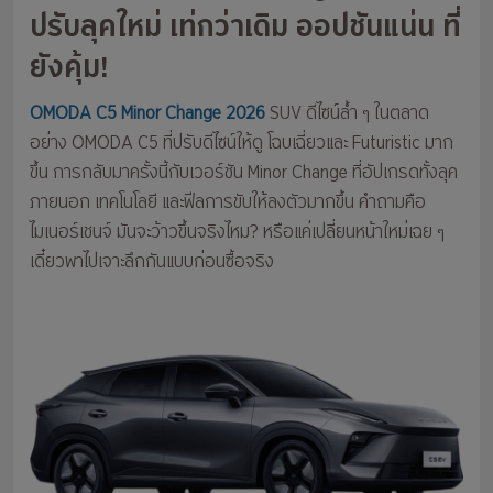
ปรับลุคใหม่ เท่กว่าเดิม ออปชันแน่น ที่
ยังคุ้ม!
OMODA C5 Minor Change 2026
SUV ดีไซน์ล้ำ ๆ ในตลาด
อย่าง OMODA C5 ที่ปรับดีไซน์ให้ดู โฉบเฉี่ยวและ Futuristic มาก
ขึ้น การกลับมาครั้งนี้กับเวอร์ชัน Minor Change ที่อัปเกรดทั้งลุค
ภายนอก เทคโนโลยี และฟีลการขับให้ลงตัวมากขึ้น คำถามคือ
ไมเนอร์เชนจ์ มันจะว้าวขึ้นจริงไหม? หรือแค่เปลี่ยนหน้าใหม่เฉย ๆ
เดี๋ยวพาไปเจาะลึกกันแบบก่อนซื้อจริง