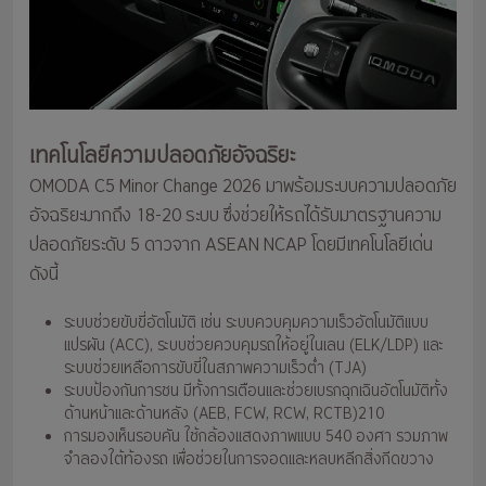
เทคโนโลยีความปลอดภัยอัจฉริยะ
OMODA C5 Minor Change 2026 มาพร้อมระบบความปลอดภัย
อัจฉริยะมากถึง 18-20 ระบบ ซึ่งช่วยให้รถได้รับมาตรฐานความ
ปลอดภัยระดับ 5 ดาวจาก ASEAN NCAP โดยมีเทคโนโลยีเด่น
ดังนี้
ระบบช่วยขับขี่อัตโนมัติ เช่น ระบบควบคุมความเร็วอัตโนมัติแบบ
แปรผัน (ACC), ระบบช่วยควบคุมรถให้อยู่ในเลน (ELK/LDP) และ
ระบบช่วยเหลือการขับขี่ในสภาพความเร็วต่ำ (TJA)
ระบบป้องกันการชน มีทั้งการเตือนและช่วยเบรกฉุกเฉินอัตโนมัติทั้ง
ด้านหน้าและด้านหลัง (AEB, FCW, RCW, RCTB)210
การมองเห็นรอบคัน ใช้กล้องแสดงภาพแบบ 540 องศา รวมภาพ
จำลองใต้ท้องรถ เพื่อช่วยในการจอดและหลบหลีกสิ่งกีดขวาง