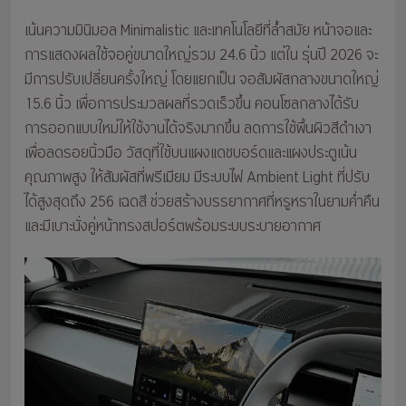
เน้นความมินิมอล Minimalistic และเทคโนโลยีที่ล้ำสมัย หน้าจอและ
การแสดงผลใช้จอคู่ขนาดใหญ่รวม 24.6 นิ้ว แต่ใน รุ่นปี 2026 จะ
มีการปรับเปลี่ยนครั้งใหญ่ โดยแยกเป็น จอสัมผัสกลางขนาดใหญ่
15.6 นิ้ว เพื่อการประมวลผลที่รวดเร็วขึ้น คอนโซลกลางได้รับ
การออกแบบใหม่ให้ใช้งานได้จริงมากขึ้น ลดการใช้พื้นผิวสีดำเงา
เพื่อลดรอยนิ้วมือ วัสดุที่ใช้บนแผงแดชบอร์ดและแผงประตูเน้น
คุณภาพสูง ให้สัมผัสที่พรีเมียม มีระบบไฟ Ambient Light ที่ปรับ
ได้สูงสุดถึง 256 เฉดสี ช่วยสร้างบรรยากาศที่หรูหราในยามค่ำคืน
และมีเบาะนั่งคู่หน้าทรงสปอร์ตพร้อมระบบระบายอากาศ