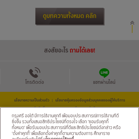
ดูบทความทั้งหมด คลิก
สงสัยอะไร
ถามได้เลย!
โทรติดต่อ
แชทผ่านไลน์
นโยบายความเป็นส่วนตัว
นโยบายคุ้มครองข้อมูลส่วนบุคคลของผู้ให้บริการ
|
© สงวนลิขสิทธิ์ 2569 ธนาคารกรุงศรีอยุธยา จำกัด (มหาชน) และ
บริษัท อยุธยา แคปปิตอล ออโต้ ลีส จำกัด (มหาชน)
กรุงศรี ออโต้ มีการใช้งานคุกกี้ เพื่อมอบประสบการณ์การใช้งานที่ดี
ติดตามเราได้ที่
ยิ่งขึ้น รวมทั้งเสนอสิทธิประโยชน์ที่ตรงใจ เลือก 'ยอมรับคุกกี้
ทั้งหมด' เพื่อรับมอบประสบการณ์ที่ดีและสิทธิประโยชน์ดังกล่าว หรือ
'ตั้งค่าคุกกี้' เพื่อเลือกตั้งค่าคุกกี้ตามความต้องการ ศึกษาราย