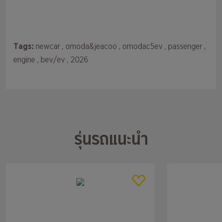
Tags:
newcar
, omoda&jeacoo
, omodac5ev
, passenger
,
engine
, bev/ev
, 2026
รุ่นรถแนะนำ