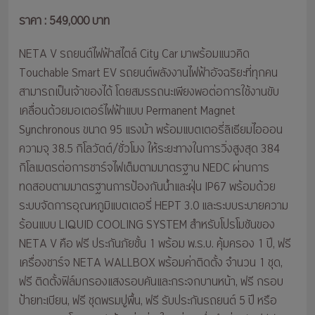
ราคา : 549,000 บาท
NETA V รถยนต์ไฟฟ้าสไตล์ City Car มาพร้อมแนวคิด
Touchable Smart EV รถยนต์พลังงานไฟฟ้าอัจฉริยะที่ทุกคน
สามารถเป็นเจ้าของได้ โดยสมรรถนะเพียงพอต่อการใช้งานขับ
เคลื่อนด้วยมอเตอร์ไฟฟ้าแบบ Permanent Magnet
Synchronous ขนาด 95 แรงม้า พร้อมแบตเตอรี่ลิเธียมไอออน
ความจุ 38.5 กิโลวัตต์/ชั่วโมง ให้ระยะทางในการวิ่งสูงสุด 384
กิโลเมตรต่อการชาร์จไฟเต็มตามมาตรฐาน NEDC ผ่านการ
ทดสอบตามมาตรฐานการป้องกันน้ำและฝุ่น IP67 พร้อมด้วย
ระบบจัดการอุณหภูมิแบตเตอรี่ HEPT 3.0 และระบบระบายความ
ร้อนแบบ LIQUID COOLING SYSTEM สำหรับโปรโมชันของ
NETA V คือ ฟรี ประกันภัยชั้น 1 พร้อม พ.ร.บ. คุ้มครอง 1 ปี, ฟรี
เครื่องชาร์จ NETA WALLBOX พร้อมค่าติดตั้ง จำนวน 1 ชุด,
ฟรี ติดตั้งฟิล์มกรองแสงรอบคันและกระจกบานหน้า, ฟรี กรอบ
ป้ายทะเบียน, ฟรี ชุดพรมปูพื้น, ฟรี รับประกันรถยนต์ 5 ปี หรือ