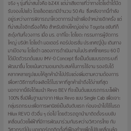
จริง ๆ รุ่นที่น่าสนใจคือ bZ4X แต่น่าเสียดายที่ว่าทางโตโยต้าได้ปิด
รับจองไปแล้ว โดยล็อตแรกมีจำนวน 50 คัน ซึ่งหลังจากนี้กำลัง
อยู่ระหว่างการพิจารณาโควตาการนำเข้าเพื่อจำหน่ายอีกครั้ง แต่
ที่น่าสนใจอีกเรื่องก็คือ สำหรับยักษ์ใหญ่อย่าง Toyota ขยับทีก็
สะดุ้งกันทั้งวงการ เมื่อ มร. อากิโอะ โตโยดะ กรรมการผู้จัดการ
ใหญ่ บริษัท โตโยต้า มอเตอร์ คอร์ปอเรชั่น ประเทศญี่ปุ่น เดินทาง
มาเปิดงาน โตโยต้า ฉลองการดำเนินงานในประเทศไทยครบ 60 ปี
ได้เปิดตัวรถต้นแบบ IMV-0 Concept ซึ่งเป็นต้นแบบรถกระบะที่
พัฒนาขึ้น โดยเน้นความอเนกประสงค์ในการใช้งาน รองรับได้
หลากหลายรูปแบบให้ลูกค้านำไปปรับแต่งเพิ่มตามความต้องการ
เพื่อหาวิธีการที่จะผลิตได้ในราคาที่ลูกค้าเข้าถึงได้ง่ายที่สุด
นอกจากนี้ยังได้แนะนำ Revo BEV ที่จะเป็นต้นแบบรถกระบะไฟฟ้า
100% ซึ่งมีพื้นฐานมาจาก Hilux Revo แบบ Single Cab เพื่อเจาะ
กลุ่มรถกระบะเพื่อการพานิชย์เป็นอันดับแรก ก่อนจะนำไปใช้ในรถ
Hilux REVO ตัวอื่น ๆ ต่อไป โดยตัวรถถูกนำมาติดตั้งระบบขับ
เคลื่อนด้วยไฟฟ้าที่มีการพัฒนาร่วมกันระหว่างวิศวกรไทย กับ
วิศวกรญี่ปุ่น มอเตอร์ถูกติดตั้งที่เฟืองท้ายเพื่อไปขับเคลื่อนล้อ