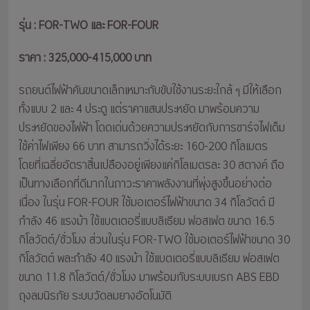
รุ่น : FOR-TWO และ FOR-FOUR
ราคา : 325,000-415,000 บาท
รถยนต์ไฟฟ้าคันขนาดเล็กเหมาะกับขับใช้งานระยะใกล้ ๆ มีให้เลือก
ทั้งแบบ 2 และ 4 ประตู แต่ราคาแสนประหยัด มาพร้อมความ
ประหยัดของไฟฟ้า โดดเด่นด้วยความประหยัดกับการชาร์จไฟเต็ม
ใช้ค่าไฟเพียง 66 บาท สามารถวิ่งได้ระยะ 160-200 กิโลเมตร
โดยที่เฉลี่ยอัตราสิ้นเปลืองอยู่เพียงแค่กิโลเมตรละ 30 สตางค์ ถือ
เป็นทางเลือกที่ดีมากในภาวะราคาพลังงานที่พุ่งสูงขึ้นอย่างต่อ
เนื่อง ในรุ่น FOR-FOUR ใช้มอเตอร์ไฟฟ้าขนาด 34 กิโลวัตต์ มี
กำลัง 46 แรงม้า ใช้แบตเตอรี่แบบลิเธียม ฟอสเฟต ขนาด 16.5
กิโลวัตต์/ชั่วโมง ส่วนในรุ่น FOR-TWO ใช้มอเตอร์ไฟฟ้าขนาด 30
กิโลวัตต์ พละกำลัง 40 แรงม้า ใช้แบตเตอรี่แบบลิเธียม ฟอสเฟต
ขนาด 11.8 กิโลวัตต์/ชั่วโมง มาพร้อมกับระบบเบรก ABS EBD
ถุงลมนิรภัย ระบบวัดลมยางอัตโนมัติ