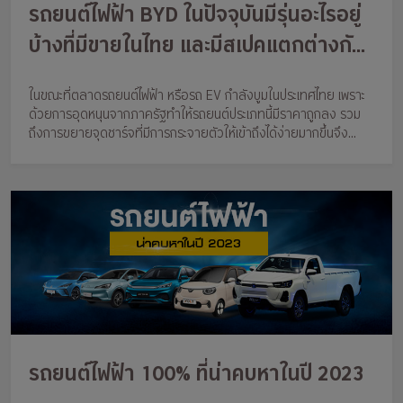
รถยนต์ไฟฟ้า BYD ในปัจจุบันมีรุ่นอะไรอยู่
บ้างที่มีขายในไทย และมีสเปคแตกต่างกัน
อย่างไร..ไปดูกัน
ในขณะที่ตลาดรถยนต์ไฟฟ้า หรือรถ EV กำลังบูมในประเทศไทย เพราะ
ด้วยการอุดหนุนจากภาครัฐทำให้รถยนต์ประเภทนี้มีราคาถูกลง รวม
ถึงการขยายจุดชาร์จที่มีการกระจายตัวให้เข้าถึงได้ง่ายมากขึ้นจึง
ดึงดูดให้กลุ่มผู้ที่กำลังสนใจในรถ EV หันมาเลือกใช้รถประเภทนี้กันมาก
ขึ้นเรื่อ
รถยนต์ไฟฟ้า 100% ที่น่าคบหาในปี 2023