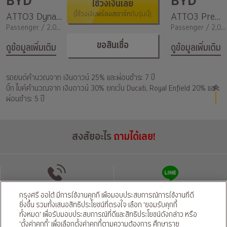
BYD
BYD
ใช้วงเงินเลย
พร้อมสตาร์ท
ATTO3 Dynamic
(ใช้วงเงิน
กับรุ่นนี้)
ATTO3 Premium
Passenger / 2,000
Passenger / 2,000
ขอสินเชื่อ
ดูข้อมูลเพิ่มเติม
ดูข้อมูลเพิ่มเติม
รถยนต์คำนวณจาก เงินดาวน์ 25% และผ่อนชำระ 7 ปี
บิ๊ก ไบค์คำนวณจาก เงินดาวน์ 30% ยกเว้น Ducati, Royal Enfield 20% และ
ผ่อนชำระ 5 ปี
สงสัยอะไร
ถามได้เลย!
โทรติดต่อ
แชทผ่านไลน์
กรุงศรี ออโต้ มีการใช้งานคุกกี้ เพื่อมอบประสบการณ์การใช้งานที่ดี
ยิ่งขึ้น รวมทั้งเสนอสิทธิประโยชน์ที่ตรงใจ เลือก 'ยอมรับคุกกี้
ทั้งหมด' เพื่อรับมอบประสบการณ์ที่ดีและสิทธิประโยชน์ดังกล่าว หรือ
นโยบายความเป็นส่วนตัว
นโยบายคุ้มครองข้อมูลส่วนบุคคลของผู้ให้บริการ
|
'ตั้งค่าคุกกี้' เพื่อเลือกตั้งค่าคุกกี้ตามความต้องการ ศึกษาราย