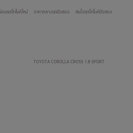
อนรถบิ๊กไบค์ใหม่
ราคากลางรถมือสอง
สนใจรถบิ๊กไบค์มือสอง