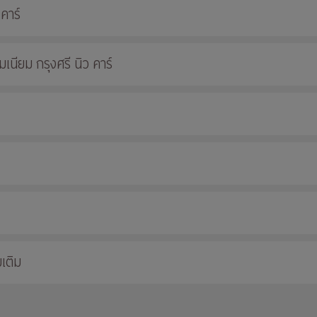
 คาร์
นียม กรุงศรี นิว คาร์
เติม