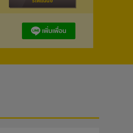
รีไฟแนนซ์