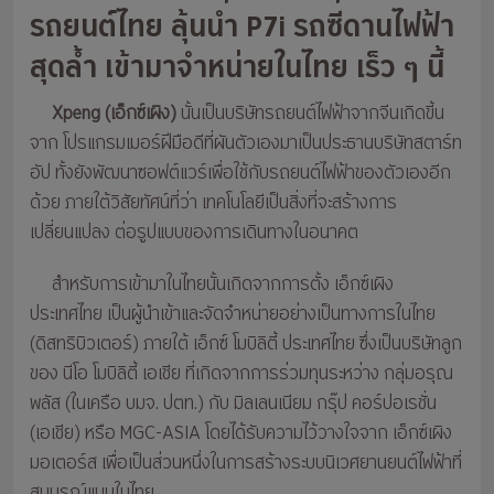
รถยนต์ไทย ลุ้นนำ P7i รถซีดานไฟฟ้า
สุดล้ำ เข้ามาจำหน่ายในไทย เร็ว ๆ นี้
Xpeng (เอ็กซ์เผิง)
นั้นเป็นบริษัทรถยนต์ไฟฟ้าจากจีนเกิดขี้น
จาก โปรแกรมเมอร์ฝีมือดีที่ผันตัวเองมาเป็นประธานบริษัทสตาร์ท
อัป ทั้งยังพัฒนาซอฟต์แวร์เพื่อใช้กับรถยนต์ไฟฟ้าของตัวเองอีก
ด้วย ภายใต้วิสัยทัศน์ที่ว่า เทคโนโลยีเป็นสิ่งที่จะสร้างการ
เปลี่ยนแปลง ต่อรูปแบบของการเดินทางในอนาคต
สำหรับการเข้ามาในไทยนั้นเกิดจากการตั้ง เอ็กซ์เผิง
ประเทศไทย เป็นผู้นำเข้าและจัดจำหน่ายอย่างเป็นทางการในไทย
(ดิสทริบิวเตอร์) ภายใต้ เอ็กซ์ โมบิลิตี้ ประเทศไทย ซึ่งเป็นบริษัทลูก
ของ นีโอ โมบิลิตี้ เอเชีย ที่เกิดจากการร่วมทุนระหว่าง กลุ่มอรุณ
พลัส (ในเครือ บมจ. ปตท.) กับ มิลเลนเนียม กรุ๊ป คอร์ปอเรชั่น
(เอเชีย) หรือ MGC-ASIA โดยได้รับความไว้วางใจจาก เอ็กซ์เผิง
มอเตอร์ส เพื่อเป็นส่วนหนึ่งในการสร้างระบบนิเวศยานยนต์ไฟฟ้าที่
สมบูรณ์แบบในไทย