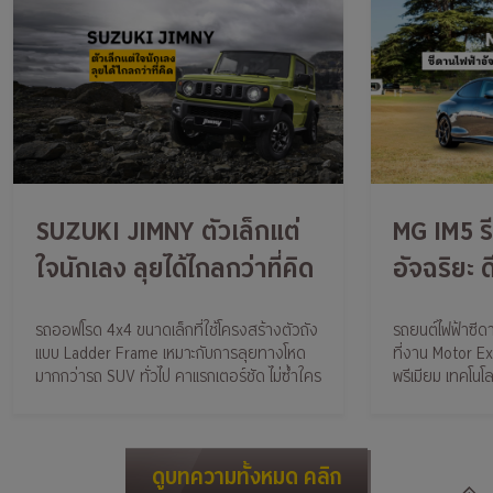
SUZUKI JIMNY ตัวเล็กแต่
MG IM5 รี
ใจนักเลง ลุยได้ไกลกว่าที่คิด
อัจฉริยะ ด
เทคโนโลย
รถออฟโรด 4x4 ขนาดเล็กที่ใช้โครงสร้างตัวถัง
รถยนต์ไฟฟ้าซีดา
แบบ Ladder Frame เหมาะกับการลุยทางโหด
ที่งาน Motor 
มากกว่ารถ SUV ทั่วไป คาแรกเตอร์ชัด ไม่ซ้ำใคร
พรีเมียม เทคโนโล
ดูบทความทั้งหมด คลิก