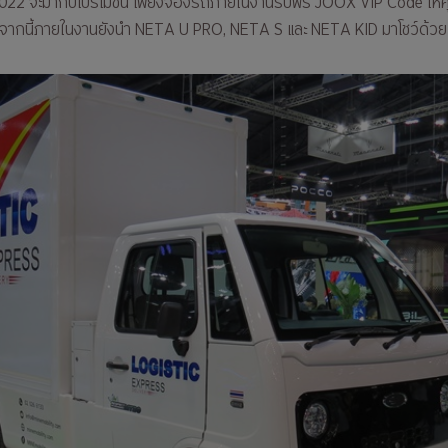
 จะมากับโปรโมชั่น เพียงจองรถภายในงานรับฟรี JOOX VIP Code ให้คุณ
จากนี้ภายในงานยังนำ NETA U PRO, NETA S และ NETA KID มาโชว์ด้วย