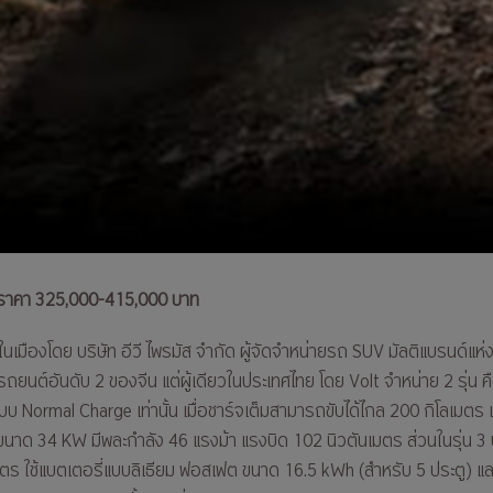
ราคา 325,000-415,000 บาท
ตในเมืองโดย บริษัท อีวี ไพรมัส จำกัด ผู้จัดจำหน่ายรถ SUV มัลติแบรนด์แห
ยนต์อันดับ 2 ของจีน แต่ผู้เดียวในประเทศไทย โดย Volt จำหน่าย 2 ร
 Normal Charge เท่านั้น เมื่อชาร์จเต็มสามารถขับได้ไกล 200 กิโลเมตร 
ฟฟ้าขนาด 34 KW มีพละกำลัง 46 แรงม้า แรงบิด 102 นิวตันเมตร ส่วนในรุ่น 
มตร ใช้แบตเตอรี่แบบลิเธียม ฟอสเฟต ขนาด 16.5 kWh (สำหรับ 5 ประตู) แล