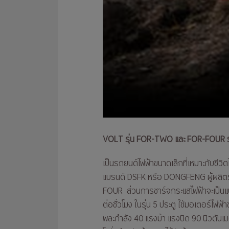
VOLT รุ่น FOR-TWO และ FOR-FOUR 
เป็นรถยนต์ไฟฟ้าขนาดเล็กที่เหมาะกับชีวิ
แบรนด์ DSFK หรือ DONGFENG ผู้ผลิตรถ
FOUR ส่วนการชาร์จกระแสไฟฟ้าจะเป็นแบบ
ต่อชั่วโมง ในรุ่น 5 ประตู ใช้มอเตอร์ไ
พละกำลัง 40 แรงม้า แรงบิด 90 นิวตันเ