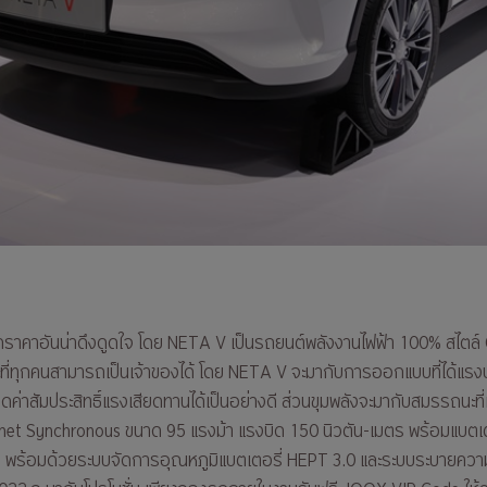
ากราคาอันน่าดึงดูดใจ โดย NETA V เป็นรถยนต์พลังงานไฟฟ้า 100% สไตล์
ที่ทุกคนสามารถเป็นเจ้าของได้ โดย NETA V จะมากับการออกแบบที่ได้แร
ดค่าสัมประสิทธิ์แรงเสียดทานได้เป็นอย่างดี ส่วนขุมพลังจะมากับสมรรถนะที
et Synchronous ขนาด 95 แรงม้า แรงบิด 150 นิวตัน-เมตร พร้อมแบต
67 พร้อมด้วยระบบจัดการอุณหภูมิแบตเตอรี่ HEPT 3.0 และระบบระบาย