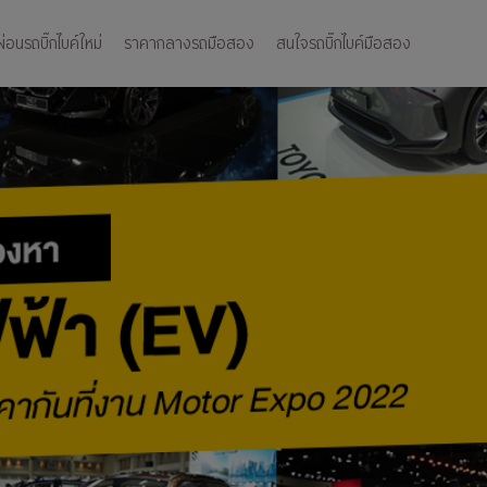
อนรถบิ๊กไบค์ใหม่
ราคากลางรถมือสอง
สนใจรถบิ๊กไบค์มือสอง