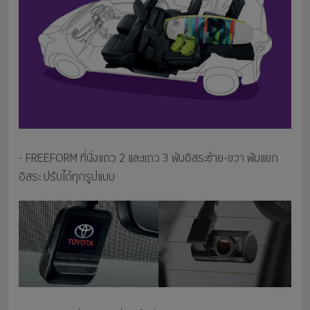
- FREEFORM ที่นั่งแถว 2 และแถว 3 พับอิสระซ้าย-ขวา พับแยก
อิสระ ปรับได้ทุกรูปแบบ