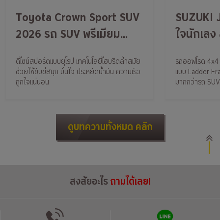
Toyota Crown Sport SUV
SUZUKI J
2026 รถ SUV พรีเมียม
ใจนักเลง ล
ดีไซน์ล้ำ ไฮบริดแรง
ดีไซน์สปอร์ตแบบยุโรป เทคโนโลยีไฮบริดล้ำสมัย
รถออฟโรด 4x4 ข
ช่วยให้ขับขี่สนุก มั่นใจ ประหยัดน้ำมัน ความเร็ว
แบบ Ladder Fr
ถูกใจแน่นอน
มากกว่ารถ SUV ท
ดูบทความทั้งหมด คลิก
สงสัยอะไร
ถามได้เลย!