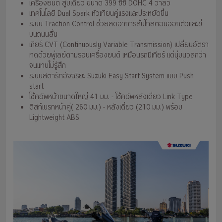
เครื่องยนต์ สูบเดียว ขนาด 399 ซีซี DOHC 4 วาล์ว
เทคโนโลยี Dual Spark หัวเทียนคู่แรงและประหยัดขึ้น
ระบบ Traction Control ช่วยลดอาการลื่นไถลตอนออกตัวและขี่
บนถนนลื่น
เกียร์ CVT (Continuously Variable Transmission) เปลี่ยนอัตรา
ทดด้วยพู่เลย์ตามรอบเครื่องยนต์ เหมือนรถมีเกียร์ แต่นุ่มนวลกว่า
จนแทบไม่รู้สึก
ระบบสตาร์ทอัจฉริยะ Suzuki Easy Start System แบบ Push
start
โช้คอัพหน้าขนาดใหญ่ 41 มม. - โช้คอัพหลังเดี่ยว Link Type
ดิสก์เบรกหน้าคู่( 260 มม.) - หลังเดี่ยว (210 มม.) พร้อม
Lightweight ABS