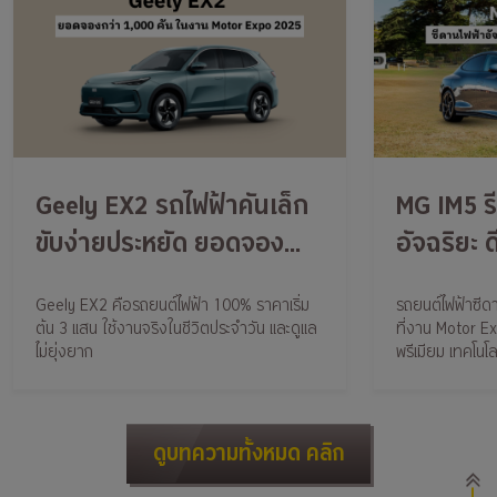
Geely EX2 รถไฟฟ้าคันเล็ก
MG IM5 รี
ขับง่ายประหยัด ยอดจอง
อัจฉริยะ ด
กว่า 1,000 คัน
เทคโนโลย
Geely EX2 คือรถยนต์ไฟฟ้า 100% ราคาเริ่ม
รถยนต์ไฟฟ้าซีดา
ต้น 3 แสน ใช้งานจริงในชีวิตประจำวัน และดูแล
ที่งาน Motor 
ไม่ยุ่งยาก
พรีเมียม เทคโนโล
ดูบทความทั้งหมด คลิก