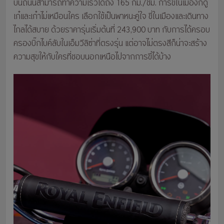
บนถนนสามารถทำความเร็วได้ถึง 165 กม./ชม. การขี่ในเมืองก็ดู
เก๋และเก๋าไม่เหมือนใคร เลือกใช้เป็นพาหนะคู่ใจ ขี่ในเมืองและเดินทาง
ไกลได้สบาย ด้วยราคารุ่นเริ่มต้นที่ 243,900 บาท กับการได้ครอบ
ครองบิ๊กไบค์ลับในเอ็มวีลิซ่าที่ตรงรุ่น แต่อาจไม่ตรงสีก็น่าจะสร้าง
ความสุขให้กับใครที่ชอบนอกเหนือไปจากการขี่ได้บ้าง