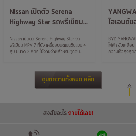
Nissan เปิดตัว Serena
YANGWAN
Highway Star รถพรีเมียม
ไฮเอนด์ข
MPV 7 ที่นั่ง ที่มาพร้อมกับ
เปอร์คาร์
Nissan เปิดตัว Serena Highway Star รถ
BYD YANGWANG
คอนเซ็ปต์ Big. Easy. Fun.
กำลังมาก
พรีเมียม MPV 7 ที่นั่ง เครื่องยนต์เบนซินแบบ 4
ไฟฟ้า ขับเคลื่อ
ในราคา 1,469,000 บาท
สูบ ขนาด 2 ลิตร ใช้งานง่ายสำหรับทุกคน
ความเร็วสูงสุดอย
ตอบโจทย์ลูกค้ากลุ่มครอบครัว
โดดเด่น เทคโนโ
ส่วนใครที่รอ Serena e-
คันนี้โดยเฉพาะ
POWER จะตามมาแน่ๆ ในปี
ดูบทความทั้งหมด คลิก
หน้า
สงสัยอะไร
ถามได้เลย!