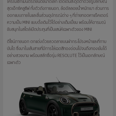
ใครในเซกเมนต์รถยนต์ขนาดเล็ก โดดเด่นสะดุดตาด้วยรูปลักษณ์
สุดเอ็กซ์คลูซีฟ ทั้งตัวถังภายนอก, ล้ออัลลอยน้ำหนักเบา ส่วนการ
ออกแบบภายในและชิ้นส่วนอุปกรณ์ต่าง ๆ ที่ถ่ายทอดคาแร็คเตอร์
ความเป็น MINI แบบดั้งเดิมไว้ได้อย่างเต็มเปี่ยม พร้อมให้อารมณ์
ขับสนุกในสไตล์เปิดประทุนที่เป็นเสน่ห์เฉพาะตัวของ MINI
ดีไซน์ภายนอก ตกแต่งด้วยลวดลายบนฝากระโปรงหน้าและที่กาบ
บันได ซึ่งมาในเส้นสายที่มีการไล่เฉดสีทองอ่อนไปจนถึงทองเข้มได้
อย่างสวยงาม พร้อมสลักชื่อรุ่น RESOLUTE ไว้เป็นเอกลักษณ์
เฉพาะตัว