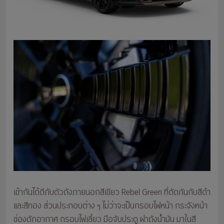
เข้ากันได้ดีกับตัวถังภายนอกสีเขียว Rebel Green ที่ตัดกันกับสีดำ
และสีทอง ส่วนประกอบต่าง ๆ ไม่ว่าจะเป็นกรอบไฟหน้า กระจังหน้า
ช่องดักอากาศ กรอบไฟเลี้ยว มือจับประตู ฝาถังน้ำมัน มาในสี