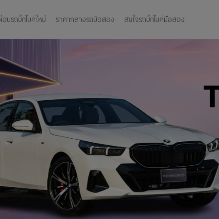
อนรถบิ๊กไบค์ใหม่
ราคากลางรถมือสอง
สนใจรถบิ๊กไบค์มือสอง