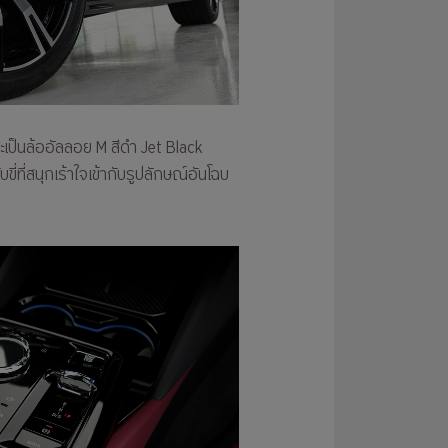
ะเป็นล้ออัลลอย M สีดำ Jet Black
่ที่สนุกเร้าใจเข้ากับรูปลักษณ์อันโฉบ