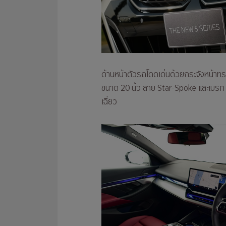
ด้านหน้าตัวรถโดดเด่นด้วยกระจังหน้าทรง
ขนาด 20 นิ้ว ลาย Star-Spoke และเบรก M
เฉี่ยว