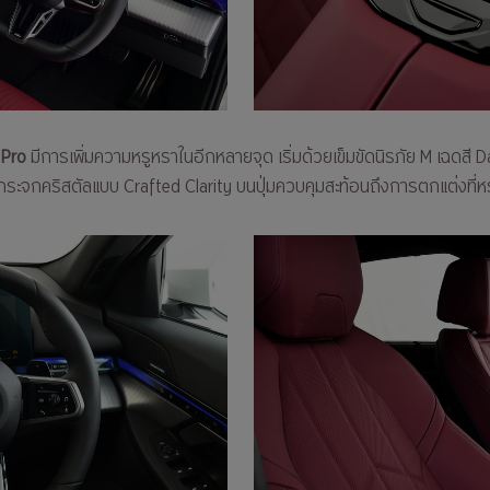
 Pro
มีการเพิ่มความหรูหราในอีกหลายจุด เริ่มด้วยเข็มขัดนิรภัย M เฉดสี 
ระจกคริสตัลแบบ Crafted Clarity บนปุ่มควบคุมสะท้อนถึงการตกแต่งที่ห