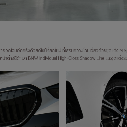
มาอวดโฉมอีกครั้งด้วยดีไซน์ที่สดใหม่ ที่เสริมความโฉบเฉี่ยวด้วยชุดแต่ง M
น้าต่างสีดำเงา BMW Individual High-Gloss Shadow Line และชุดแต่งร