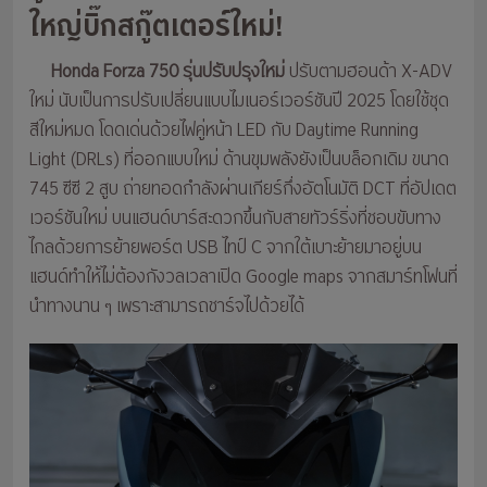
ใหญ่บิ๊กสกู๊ตเตอร์ใหม่!
Honda Forza 750 รุ่นปรับปรุงใหม่
ปรับตามฮอนด้า X-ADV
ใหม่ นับเป็นการปรับเปลี่ยนแบบไมเนอร์เวอร์ชันปี 2025 โดยใช้ชุด
สีใหม่หมด โดดเด่นด้วยไฟคู่หน้า LED กับ Daytime Running
Light (DRLs) ที่ออกแบบใหม่ ด้านขุมพลังยังเป็นบล็อกเดิม ขนาด
745 ซีซี 2 สูบ ถ่ายทอดกำลังผ่านเกียร์กึ่งอัตโนมัติ DCT ที่อัปเดต
เวอร์ชันใหม่ บนแฮนด์บาร์สะดวกขึ้นกับสายทัวร์ริ่งที่ชอบขับทาง
ไกลด้วยการย้ายพอร์ต USB ไทป์ C จากใต้เบาะย้ายมาอยู่บน
แฮนด์ทำให้ไม่ต้องกังวลเวลาเปิด Google maps จากสมาร์ทโฟนที่
นำทางนาน ๆ เพราะสามารถชาร์จไปด้วยได้