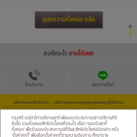
ดูบทความทั้งหมด คลิก
สงสัยอะไร
ถามได้เลย!
โทรติดต่อ
แชทผ่านไลน์
นโยบายความเป็นส่วนตัว
นโยบายคุ้มครองข้อมูลส่วนบุคคลของผู้ให้บริการ
|
© สงวนลิขสิทธิ์ 2569 ธนาคารกรุงศรีอยุธยา จำกัด (มหาชน) และ
บริษัท อยุธยา แคปปิตอล ออโต้ ลีส จำกัด (มหาชน)
กรุงศรี ออโต้ มีการใช้งานคุกกี้ เพื่อมอบประสบการณ์การใช้งานที่ดี
ติดตามเราได้ที่
ยิ่งขึ้น รวมทั้งเสนอสิทธิประโยชน์ที่ตรงใจ เลือก 'ยอมรับคุกกี้
ทั้งหมด' เพื่อรับมอบประสบการณ์ที่ดีและสิทธิประโยชน์ดังกล่าว หรือ
'ตั้งค่าคุกกี้' เพื่อเลือกตั้งค่าคุกกี้ตามความต้องการ ศึกษาราย