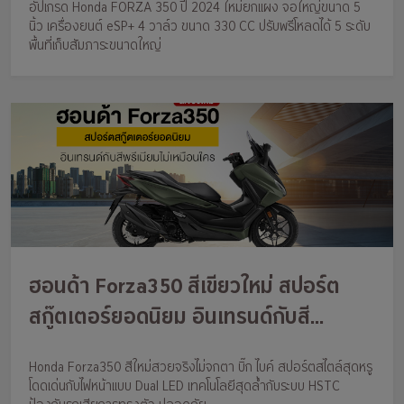
อัปเกรด Honda FORZA 350 ปี 2024 ใหม่ยกแผง จอใหญ่ขนาด 5
นิ้ว เครื่องยนต์ eSP+ 4 วาล์ว ขนาด 330 CC ปรับพรีโหลดได้ 5 ระดับ
พื้นที่เก็บสัมภาระขนาดใหญ่
ฮอนด้า Forza350 สีเขียวใหม่ สปอร์ต
สกู๊ตเตอร์ยอดนิยม อินเทรนด์กับสี
พรีเมียมไม่เหมือนใคร
Honda Forza350 สีใหม่สวยจริงไม่จกตา บิ๊ก ไบค์ สปอร์ตสไตล์สุดหรู
โดดเด่นกับไฟหน้าแบบ Dual LED เทคโนโลยีสุดล้ำกับระบบ HSTC