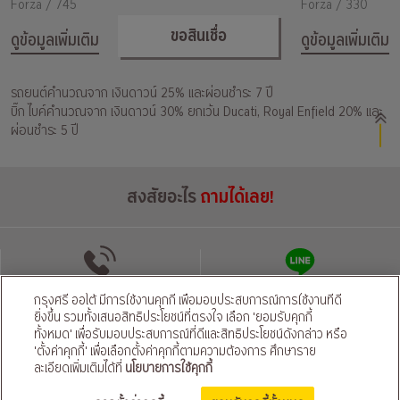
Forza / 745
Forza / 330
ขอสินเชื่อ
ดูข้อมูลเพิ่มเติม
ดูข้อมูลเพิ่มเติม
รถยนต์คำนวณจาก เงินดาวน์ 25% และผ่อนชำระ 7 ปี
บิ๊ก ไบค์คำนวณจาก เงินดาวน์ 30% ยกเว้น Ducati, Royal Enfield 20% และ
ผ่อนชำระ 5 ปี
สงสัยอะไร
ถามได้เลย!
โทรติดต่อ
แชทผ่านไลน์
กรุงศรี ออโต้ มีการใช้งานคุกกี้ เพื่อมอบประสบการณ์การใช้งานที่ดี
ยิ่งขึ้น รวมทั้งเสนอสิทธิประโยชน์ที่ตรงใจ เลือก 'ยอมรับคุกกี้
ทั้งหมด' เพื่อรับมอบประสบการณ์ที่ดีและสิทธิประโยชน์ดังกล่าว หรือ
นโยบายความเป็นส่วนตัว
นโยบายคุ้มครองข้อมูลส่วนบุคคลของผู้ให้บริการ
|
'ตั้งค่าคุกกี้' เพื่อเลือกตั้งค่าคุกกี้ตามความต้องการ ศึกษาราย
© สงวนลิขสิทธิ์ 2569 ธนาคารกรุงศรีอยุธยา จำกัด (มหาชน) และ
ละเอียดเพิ่มเติมได้ที่
นโยบายการใช้คุกกี้
บริษัท อยุธยา แคปปิตอล ออโต้ ลีส จำกัด (มหาชน)