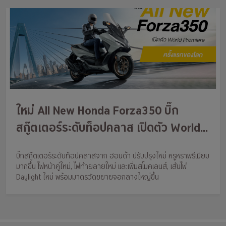
ใหม่ All New Honda Forza350 บิ๊ก
สกู๊ตเตอร์ระดับท็อปคลาส เปิดตัว World
Premiere ครั้งแรกของโลก
บิ๊กสกู๊ตเตอร์ระดับท็อปคลาสจาก ฮอนด้า ปรับปรุงใหม่ หรูหราพรีเมียม
มากขึ้น ไฟหน้าคู่ใหม่, ไฟท้ายลายใหม่ และเพิ่มสโมคเลนส์, เส้นไฟ
Daylight ใหม่ พร้อมมาตรวัดขยายจอกลางใหญ่ขึ้น