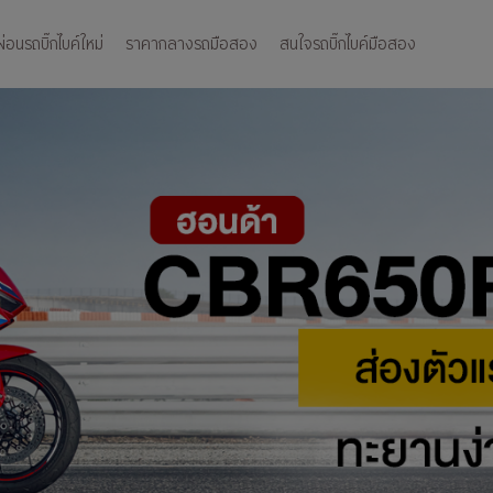
อนรถบิ๊กไบค์ใหม่
ราคากลางรถมือสอง
สนใจรถบิ๊กไบค์มือสอง