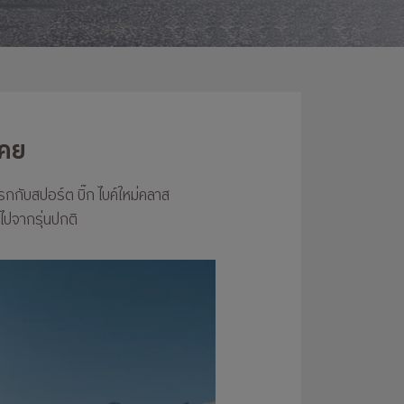
เคย
รกกับสปอร์ต บิ๊ก ไบค์ใหม่คลาส
อไปจากรุ่นปกติ