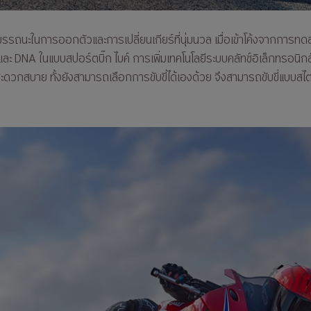
มรรถนะในการออกตัวและการเปลี่ยนเกียร์ที่นุ่มนวล เมื่อเข้าโค้งจากการทด
และ DNA ในแบบสปอร์ตบิ๊ก ไบค์ การเพิ่มเทคโนโลยีระบบคลัทช์อิเล็กทรอนิก
ละสะดวกสบาย ทั้งยังสามารถเลือกการขับขี่ได้เองด้วย จึงสามารถขับขี่แบบสไตล์