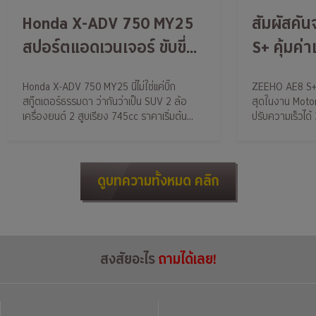
Honda X-ADV 750 MY25
สัมผัสคั
สปอร์ตแอดเวนเจอร์ ขับขี่
S+ คุ้มค่าแค่ไหนกับ อีวีไบค์
สบายแบบสกู๊ตเตอร์ ลุยจัด
ยอดขายดี
Honda X-ADV 750 MY25 นี่ไม่ใช่แค่บิ๊ก
ZEEHO AE8 S+ เป็นจักรยานยนต์ไฟฟ้าขาย
ได้แบบบิ๊กไบค์
สกู๊ตเตอร์ธรรมดา ว่ากันว่าเป็น SUV 2 ล้อ
สุดในงาน Motor
เครื่องยนต์ 2 สูบเรียง 745cc ราคาเริ่มต้น
ปรับความเร็วได้ 
433,000 บาท
กับยานยนต์รับรอ
ดูบทความทั้งหมด คลิก
สงสัยอะไร
ถามได้เลย!