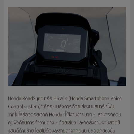
Honda RoadSync หรือ HSVCs (Honda Smartphone Voice
Control system)* คือระบบสั่งการด้วยเสียงบนสมาร์ทโฟน
เทคโนโลยีอัจฉริยะจาก Honda ที่ใช้งานง่ายมาก ๆ สามารถควบ
คุมฟังก์ชั่นการทำงานต่าง ๆ ด้วยเสียง และกดสั่งงานผ่านสวิตช์
แฮนด์ด้านซ้าย โดยไม่ต้องละสายตาจากถนน ปลอดภัยยิ่งขึ้น