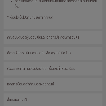
สำหรับลูกค้าชั้นดี รับข้อเสนอพิเศษในการซื้อรถจักรยานยนต์คัน
ใหม่
* เงื่อนไขเป็นไปตามที่บริษัทฯ กำหนด
คุณสมบัติของผู้ขอสินเชื่อและเอกสารประกอบการสมัคร
อัตราค่าธรรมเนียมการขอสินเชื่อ กรุงศรี บิ๊ก ไบค์
ตัวอย่างการคำนวณอัตราดอกเบี้ยและค่าธรรมเนียม
เอกสารข้อมูลสำคัญของผลิตภัณฑ์
ขั้นตอนการสมัคร