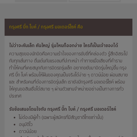
กรุงศรี บิ๊ก ไบค์ / กรุงศรี มอเตอร์ไซค์ คือ
ไม่ว่าจะคันเล็ก คันใหญ่ รุ่นไหนก็ออกง่าย ใครก็เป็นเจ้าของได้
ความสุขของนักบิดคือความเร้าใจของการขับขี่ที่คล่องตัว รู้สึกอิสระไป
กับทุกเส้นทาง ตื่นเต้นกับแรงลมที่ปะทะหน้า ท้าทายเมื่อเสียงที่คำราม
ทำให้คนที่เคยสนุกกับการบิดรถรุ่นเล็ก อยากขยับมาบิดรุ่นใหญ่ขึ้น กรุง
ศรี บิ๊ก ไบค์ พร้อมให้ฝันของคุณเป็นจริงได้ง่าย ๆ ดาวน์น้อย ผ่อนสบาย
และ สำหรับคนที่ต้องการบิดรุ่นเล็ก เรายังมีกรุงศรี มอเตอร์ไซค์ พร้อม
ให้คุณขอสินเชื่อได้สบาย ๆ ผ่านตัวแทนจำหน่ายอย่างเป็นทางการทั่ว
ประเทศ
รับข้อเสนอโดนใจกับ กรุงศรี บิ๊ก ไบค์ / กรุงศรี มอเตอร์ไซค์
ไม่ต้องมีผู้ค้ำ (เฉพาะผู้สมัครที่มีสัญชาติไทยเท่านั้น)
อนุมัติไว
ดาวน์น้อย