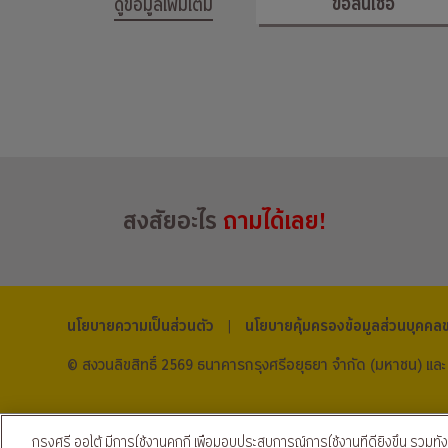
ขอสินเชื่อ
ดูข้อมูลเพิ่มเติม
สงสัยอะไร
ถามได้เลย!
นโยบายความเป็นส่วนตัว
นโยบายคุ้มครองข้อมูลส่วนบุคคลขอ
|
© สงวนลิขสิทธิ์ 2569 ธนาคารกรุงศรีอยุธยา จำกัด (มหาชน) และ
กรุงศรี ออโต้ มีการใช้งานคุกกี้ เพื่อมอบประสบการณ์การใช้งานที่ดียิ่งขึ้น รวมทั้