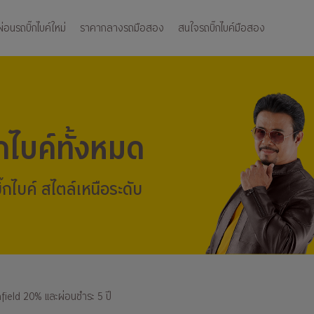
อนรถบิ๊กไบค์ใหม่
ราคากลางรถมือสอง
สนใจรถบิ๊กไบค์มือสอง
๊กไบค์ทั้งหมด
๊กไบค์ สไตล์เหนือระดับ
nfield 20% และผ่อนชำระ 5 ปี