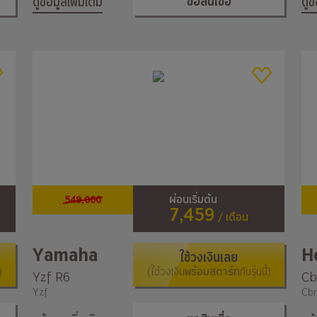
ขอสินเชื่อ
ดูข้อมูลเพิ่มเติม
ดูข
549,000
ผ่อนเริ่มต้น
7,459
/ เดือน
Yamaha
H
ใช้วงเงินเลย
)
(ใช้วงเงิน
พร้อมสตาร์ท
กับรุ่นนี้)
Yzf R6
Cb
Yzf
Cbr