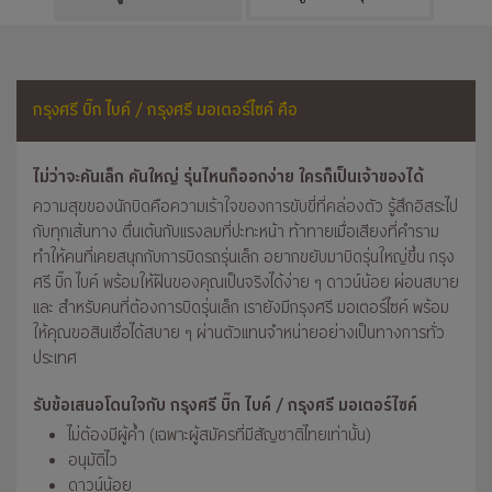
กรุงศรี บิ๊ก ไบค์ / กรุงศรี มอเตอร์ไซค์ คือ
ไม่ว่าจะคันเล็ก คันใหญ่ รุ่นไหนก็ออกง่าย ใครก็เป็นเจ้าของได้
ความสุขของนักบิดคือความเร้าใจของการขับขี่ที่คล่องตัว รู้สึกอิสระไป
กับทุกเส้นทาง ตื่นเต้นกับแรงลมที่ปะทะหน้า ท้าทายเมื่อเสียงที่คำราม
ทำให้คนที่เคยสนุกกับการบิดรถรุ่นเล็ก อยากขยับมาบิดรุ่นใหญ่ขึ้น กรุง
ศรี บิ๊ก ไบค์ พร้อมให้ฝันของคุณเป็นจริงได้ง่าย ๆ ดาวน์น้อย ผ่อนสบาย
และ สำหรับคนที่ต้องการบิดรุ่นเล็ก เรายังมีกรุงศรี มอเตอร์ไซค์ พร้อม
ให้คุณขอสินเชื่อได้สบาย ๆ ผ่านตัวแทนจำหน่ายอย่างเป็นทางการทั่ว
ประเทศ
รับข้อเสนอโดนใจกับ กรุงศรี บิ๊ก ไบค์ / กรุงศรี มอเตอร์ไซค์
ไม่ต้องมีผู้ค้ำ (เฉพาะผู้สมัครที่มีสัญชาติไทยเท่านั้น)
อนุมัติไว
ดาวน์น้อย