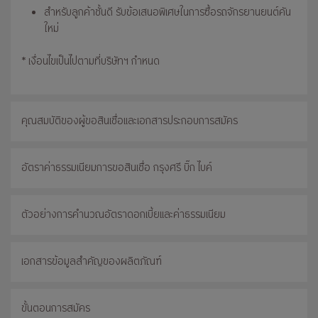
สำหรับลูกค้าชั้นดี รับข้อเสนอพิเศษในการซื้อรถจักรยานยนต์คัน
ใหม่
* เงื่อนไขเป็นไปตามที่บริษัทฯ กำหนด
คุณสมบัติของผู้ขอสินเชื่อและเอกสารประกอบการสมัคร
อัตราค่าธรรมเนียมการขอสินเชื่อ กรุงศรี บิ๊ก ไบค์
ตัวอย่างการคำนวณอัตราดอกเบี้ยและค่าธรรมเนียม
เอกสารข้อมูลสำคัญของผลิตภัณฑ์
ขั้นตอนการสมัคร