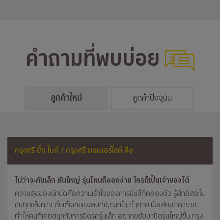
คำถามที่พบบ่อย
ลูกค้าใหม่
ลูกค้าปัจจุบัน
กรุงศรี บิ๊ก ไบค์ / กรุงศรี มอเตอร์ไซค์ คือ
ไม่ว่าจะคันเล็ก คันใหญ่ รุ่นไหนก็ออกง่าย ใครก็เป็นเจ้าของได้
ความสุขของนักบิดคือความเร้าใจของการขับขี่ที่คล่องตัว รู้สึกอิสระไป
กับทุกเส้นทาง ตื่นเต้นกับแรงลมที่ปะทะหน้า ท้าทายเมื่อเสียงที่คำราม
ทำให้คนที่เคยสนุกกับการบิดรถรุ่นเล็ก อยากขยับมาบิดรุ่นใหญ่ขึ้น กรุง