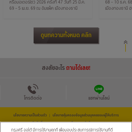
หรือมอเตอร์โชว์ 2026 ครั้งที่ 47 วันที่ 25 มี.ค.
68 – 10 ธ.ค. 68
ได้เลย
69 – 5 เม.ย. 69 ณ อิมแพ็ค เมืองทองธานี
เมืองทองธานี ฮอ
จะมีรุ่นไหนน่าส
ดูบทความทั้งหมด คลิก
สงสัยอะไร
ถามได้เลย!
โทรติดต่อ
แชทผ่านไลน์
นโยบายความเป็นส่วนตัว
นโยบายคุ้มครองข้อมูลส่วนบุคคลของผู้ให้บริการ
|
© สงวนลิขสิทธิ์ 2569 ธนาคารกรุงศรีอยุธยา จำกัด (มหาชน) และ
บริษัท อยุธยา แคปปิตอล ออโต้ ลีส จำกัด (มหาชน)
กรุงศรี ออโต้ มีการใช้งานคุกกี้ เพื่อมอบประสบการณ์การใช้งานที่ดี