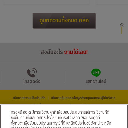
ดูบทความทั้งหมด คลิก
สงสัยอะไร
ถามได้เลย!
โทรติดต่อ
แชทผ่านไลน์
นโยบายความเป็นส่วนตัว
นโยบายคุ้มครองข้อมูลส่วนบุคคลของผู้ให้บริการ
|
© สงวนลิขสิทธิ์ 2569 ธนาคารกรุงศรีอยุธยา จำกัด (มหาชน) และ
บริษัท อยุธยา แคปปิตอล ออโต้ ลีส จำกัด (มหาชน)
กรุงศรี ออโต้ มีการใช้งานคุกกี้ เพื่อมอบประสบการณ์การใช้งานที่ดี
ติดตามเราได้ที่
ยิ่งขึ้น รวมทั้งเสนอสิทธิประโยชน์ที่ตรงใจ เลือก 'ยอมรับคุกกี้
ทั้งหมด' เพื่อรับมอบประสบการณ์ที่ดีและสิทธิประโยชน์ดังกล่าว หรือ