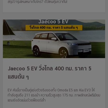
สรุปว่ารุ่นไหนเหมาะกับใคร? ตัวไหนคุ้มกว่ากัน!
Jaecoo 5 EV วิ่งไกล 400 กม. ราคา 5
แสนต้น ๆ
EV คันนี้อาจเป็นคู่แข่งตัวจริงของทั้ง Omoda E5 และ Kia EV3 ให้
กำลังสูงถึง 211 แรงม้า ความเร็วสูงสุด 175 กม. ภาพลักษณ์พรีเมียม
แถมยังอัดแน่นด้วยฟีเจอร์ล้ำ