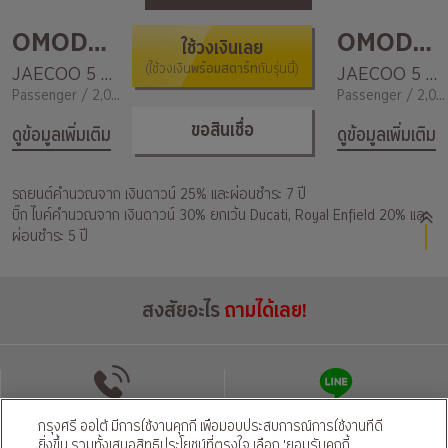
OMODA&JEACOO
OMODA&JEACOO
ใช้วงเงินเลย
พร้อมสตาร์ท
JAECOO 5 EV Long Range Dynamic
(ใช้วงเงิน
กับรุ่นนี้)
JAECOO 5 EV Long Range Max
Passenger / 2,000
Passenger / 2,000
ขอสินเชื่อ
ดูข้อมูลเพิ่มเติม
ดูข้อมูลเพิ่มเติม
รถยนต์คำนวณจาก เงินดาวน์ 25% และผ่อนชำระ 7 ปี
บิ๊ก ไบค์คำนวณจาก เงินดาวน์ 30% ยกเว้น Ducati, Royal Enfield 20% และ
ผ่อนชำระ 5 ปี
สงสัยอะไร
ถามได้เลย!
โทรติดต่อ
แชทผ่านไลน์
กรุงศรี ออโต้ มีการใช้งานคุกกี้ เพื่อมอบประสบการณ์การใช้งานที่ดี
ยิ่งขึ้น รวมทั้งเสนอสิทธิประโยชน์ที่ตรงใจ เลือก 'ยอมรับคุกกี้