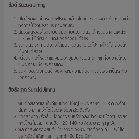
ข้อดี Suzuki Jimny
สไตล์ชัดเจน เป็นรถออฟโรดคันเล็กที่ไม่มีคู่แข่งตรงตัว ทำให้โดดเด่น
ทั้งการใช้งานจริงและภาพลักษณ์
สมรรถนะออฟโรดดีเยี่ยมเมื่อเทียบขนาดตัว มีโครงสร้าง Ladder
Frame ใช้เกียร์ 4L และช่วงล่างลุยได้จริง
ขนาดตัวเล็ก คล่องตัวในเมือง จอดง่าย แต่ไปทางโหดได้ ต้องให้
เป็นคันเดียวจบ
แต่งสนุก อะไหล่ตกแต่งมีเยอะ ชุมชนคนเล่น Jimny ค่อนข้างใหญ่
เหมาะสายแต่งและสายแคมป์
มูลค่ามือสองค่อนข้างนิ่ง และมีความต้องการสูงเพราะเป็นรถที่มี
เอกลักษณ์
ข้อสังเกต Suzuki Jimny
พื้นที่โดยสารและพื้นที่เก็บของไม่ใหญ่ เหมาะสำหรับ 2–3 คนพร้อม
สัมภาระมากกว่าใช้เป็นรถครอบครัวเต็มตัว
ช่วงล่างฐานล้อสั้น มีอาการโยนหรือโคลงบ้างเมื่อใช้ความเร็วสูง
ทางไกล ไม่เหมาะสายวิ่ง 120–140 กม./ชม. ยาว ๆ ทุกวัน
พละกำลังเครื่องยนต์ไม่ได้แรงจัด จังหวะแซงต้องกะดี ๆ และไม่ได้
ประหยัดน้ำมันเท่ารถ Hybrid หรือ Eco Car