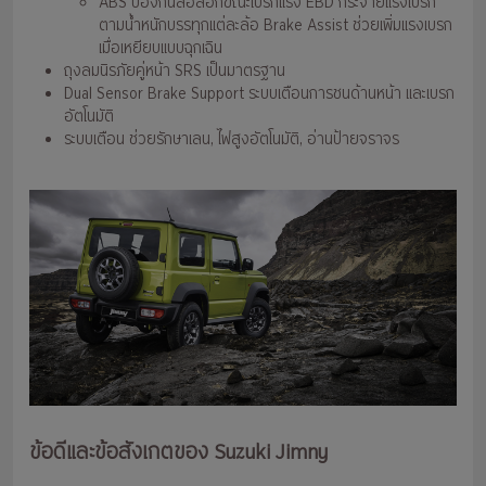
ABS ป้องกันล้อล็อกขณะเบรกแรง EBD กระจายแรงเบรก
ตามน้ำหนักบรรทุกแต่ละล้อ Brake Assist ช่วยเพิ่มแรงเบรก
เมื่อเหยียบแบบฉุกเฉิน
ถุงลมนิรภัยคู่หน้า SRS เป็นมาตรฐาน
Dual Sensor Brake Support ระบบเตือนการชนด้านหน้า และเบรก
อัตโนมัติ
ระบบเตือน ช่วยรักษาเลน, ไฟสูงอัตโนมัติ, อ่านป้ายจราจร
ข้อดีและข้อสังเกตของ Suzuki Jimny