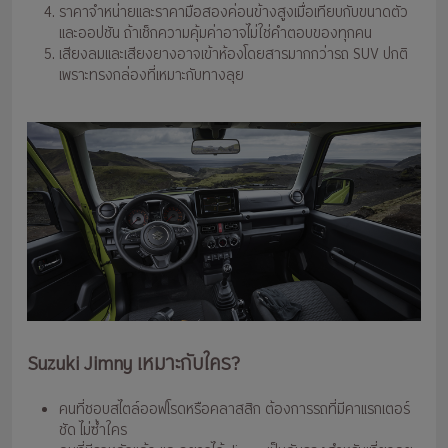
ราคาจำหน่ายและราคามือสองค่อนข้างสูงเมื่อเทียบกับขนาดตัว
และออปชัน ถ้าเช็กความคุ้มค่าอาจไม่ใช่คำตอบของทุกคน
เสียงลมและเสียงยางอาจเข้าห้องโดยสารมากกว่ารถ SUV ปกติ
เพราะทรงกล่องที่เหมาะกับทางลุย
Suzuki Jimny เหมาะกับใคร?
คนที่ชอบสไตล์ออฟโรดหรือคลาสสิก ต้องการรถที่มีคาแรกเตอร์
ชัด ไม่ซ้ำใคร