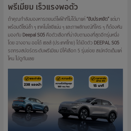
พรีเมียม เร็วแรงพอตัว
ถ้าคุณกำลังมองหารถยนต์ไฟฟ้าที่ไม่ได้มาแค่
“ขับประหยัด”
แต่มา
พร้อมดีไซน์ล้ำ ๆ เทคโนโลยีแน่น ๆ และภาพลักษณ์ที่ใคร ๆ ก็ต้องหัน
มองกับ
Deepal S05
คือตัวเลือกที่น่าจับตามองที่สุดอีกรุ่นหนึ่ง
โดย ฉางอาน ออโต้ เซลส์ (ประเทศไทย) ได้เปิดตัว
DEEPAL S05
รถทรงสปอร์ตระดับพรีเมียม มีให้เลือก 5 รุ่นย่อย สเปคจัดเต็มแค่
ไหน ไปดูกันเลย