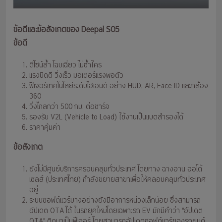
ข้อดีและข้อสังเกตของ Deepal S05
ข้อดี
ดีไซน์ล้ำ โฉบเฉี่ยว ไม่ซ้ำใคร
แรงบิดดี วิ่งเร็ว มอเตอร์แรงพอตัว
ฟีเจอร์เทคโนโลยีระดับไฮเอนด์ อย่าง HUD, AR, Face ID และกล้อง
360
วิ่งไกลกว่า 500 กม. ต่อชาร์จ
รองรับ V2L (Vehicle to Load) ใช้งานเป็นแบตสำรองได้
ราคาคุ้มค่า
ข้อสังเกต
ยังไม่มีศูนย์บริการครอบคลุมทั่วประเทศ โดยทาง ฉางอาน ออโต้
เซลส์ (ประเทศไทย) กำลังขยายสาขาเพื่อให้คลอบคลุมทั่วประเทศ
อยู่
ระบบซอฟต์แวร์บางอย่างยังมีอาการหน่วงเล็กน้อย ซึ่งสามารถ
อัปเดต OTA ได้ ในรถยุคใหม่โดยเฉพาะรถ EV มักมีคำว่า “อัปเดต
OTA” ติดมาเป็นฟีเจอร์ โดยสามารถอัปเดตซอฟต์แวร์ของรถยนต์