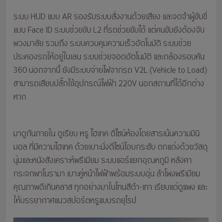
ระบบ HUD แบบ AR รองรับระบบสั่งงานด้วยเสียง และจดจำผู้ขับขี่
แบบ Face ID ระบบช่วยขับ L2 ที่รถช่วยขับได้ แต่คนขับยังต้องจับ
พวงมาลัย รวมถึง ระบบควบคุมความเร็วอัตโนมัติ ระบบช่วย
ประคองรถให้อยู่ในเลน ระบบช่วยจอดอัตโนมัติ และกล้องรอบคัน
360 นอกจากนี้ ยังมีระบบจ่ายไฟจากรถ V2L (Vehicle to Load)
สามารถเสียบปลั๊กใช้อุปกรณ์ไฟฟ้า 220V นอกสถานที่ได้อีกต่าง
หาก
มาดูกันภายใน ดูเรียบ หรู ไฮเทค ดีไซน์ห้องโดยสารเน้นความมินิ
มอล ที่มีความไฮเทค ด้วยเบาะนั่งดีไซน์โอบกระชับ ตกแต่งด้วยวัสดุ
นุ่มและหนังสังเคราะห์พรีเมียม ระบบแอร์แยกอุณหภูมิ หลังคา
กระจกพาโนรามา เบาะคู่หน้าไฟฟ้าพร้อมระบบอุ่น ลำโพงพรีเมียม
คุณภาพดีเกินคลาส ทุกอย่างมาในโทนสีดำ-เทา เรียบแต่ดูแพง และ
ให้บรรยากาศแนวสปอร์ตหรูแบบรถยุโรป