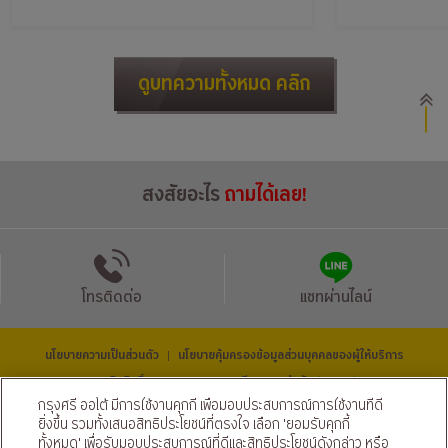
ดูบทความทั้งหมด คลิก
สงสัยอะไร
ถามได้เลย!
โทรติดต่อ
แชทผ่านไลน์
นโยบายความเป็นส่วนตัว
นโยบายคุ้มครองข้อมูลส่วนบุคคลของผู้ให้บริการ
|
© สงวนลิขสิทธิ์ 2569 ธนาคารกรุงศรีอยุธยา จำกัด (มหาชน) และ
บริษัท อยุธยา แคปปิตอล ออโต้ ลีส จำกัด (มหาชน)
กรุงศรี ออโต้ มีการใช้งานคุกกี้ เพื่อมอบประสบการณ์การใช้งานที่ดี
ติดตามเราได้ที่
ยิ่งขึ้น รวมทั้งเสนอสิทธิประโยชน์ที่ตรงใจ เลือก 'ยอมรับคุกกี้
ทั้งหมด' เพื่อรับมอบประสบการณ์ที่ดีและสิทธิประโยชน์ดังกล่าว หรือ