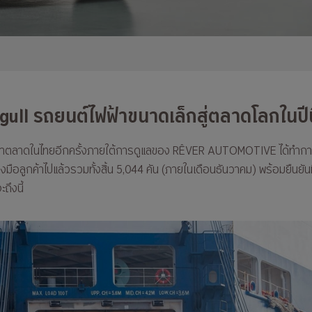
gull รถยนต์ไฟฟ้าขนาดเล็กสู่ตลาดโลกในปีนี
าทำตลาดในไทยอีกครั้งภายใต้การดูแลของ RÊVER AUTOMOTIVE ได้ทำกา
ือลูกค้าไปแล้วรวมทั้งสิ้น 5,044 คัน (ภายในเดือนธันวาคม) พร้อมยืนยันท
ถึงนี้