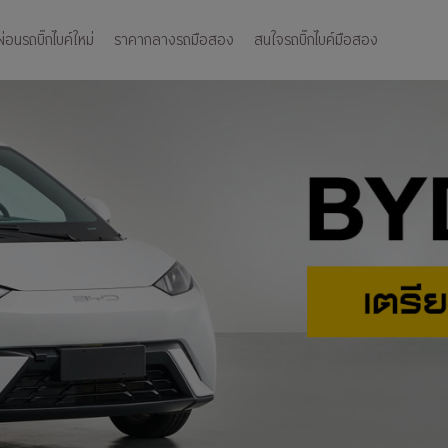
อนรถบิ๊กไบค์ใหม่
ราคากลางรถมือสอง
สนใจรถบิ๊กไบค์มือสอง