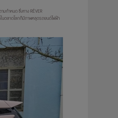
ันตามกำหนด ซึ่งทาง RÊVER
แต่ในตลาดโลกก็มีภาพหลุดรถยนต์ไฟฟ้า