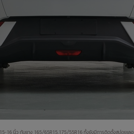
าด 15-16 นิ้ว กับยาง 165/65R15,175/55R16 ทั้งยังมีการติดตั้งสปอยเ