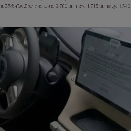
ในด้านมิติตัวถังจะมีขนาดความยาว 3,780 มม. กว้าง 1,715 มม. และสูง 1,54