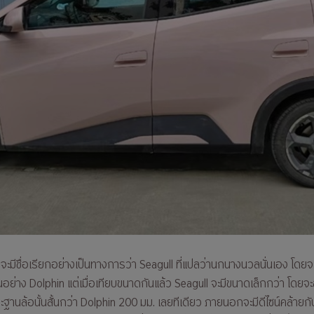
จะมีชื่อเรียกอย่างเป็นทางการว่า Seagull ที่แปลว่านกนางนวลนั่นเอง โดย
ือนอย่าง Dolphin แต่เมื่อเทียบขนาดกันแล้ว Seagull จะมีขนาดเล็กกว่า โดยจ
ะฐานล้อนั้นสั้นกว่า Dolphin 200 มม. เลยทีเดียว ภายนอกจะมีดีไซน์คล้ายก