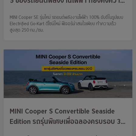
5 ของรถยนต์พลังงานไฟฟ้า ที่ยังคงความ
เร้าใจในแบบโกคาร์ท พร้อมการพัฒนา
MINI Cooper SE รุ่นใหม่ รถยนต์พลังงานไฟฟ้า 100% ขับขี่ในรูปแบบ
อย่างรอบด้าน ในราคา 1.699 ล้านบาท
Electrified Go-Kart ดีไซน์ใหม่ ฟีเจอร์น่าสนใจเพียบ ทำความเร็ว
พร้อม 3 รุ่นใหม่ ทั้ง Countryman, John
สูงสุด 250 กม./ชม.
Cooper Works และน้องใหม่ Aceman SE
MINI Cooper S Convertible Seaside
Edition รถรุ่นพิเศษเพื่อฉลองครบรอบ 30
ปี ในราคา 3.09 ล้านบาท