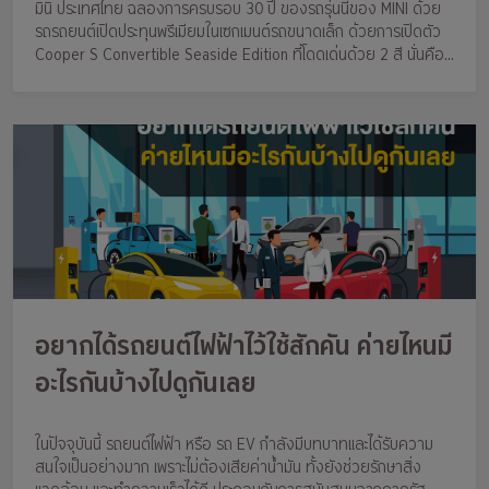
มินิ ประเทศไทย ฉลองการครบรอบ 30 ปี ของรถรุ่นนี้ของ MINI ด้วย
รถรถยนต์เปิดประทุนพรีเมียมในเซกเมนต์รถขนาดเล็ก ด้วยการเปิดตัว
Cooper S Convertible Seaside Edition ที่โดดเด่นด้วย 2 สี นั่นคือ
สีฟ้า และสีขาว ซึ่งเป็นการถ่ายทอดสีของท้องทะเลและปุยเมฆ
อยากได้รถยนต์ไฟฟ้าไว้ใช้สักคัน ค่ายไหนมี
อะไรกันบ้างไปดูกันเลย
ในปัจจุบันนี้ รถยนต์ไฟฟ้า หรือ รถ EV กำลังมีบทบาทและได้รับความ
สนใจเป็นอย่างมาก เพราะไม่ต้องเสียค่าน้ำมัน ทั้งยังช่วยรักษาสิ่ง