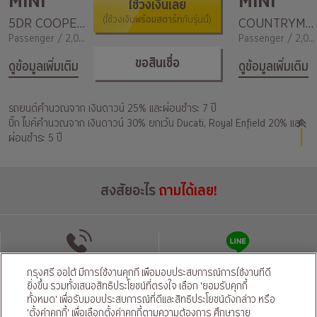
MINI
MINI
ใช้วงเงินเลย
พร้อมสตาร์ท
5DR COOPER S RHD (60 Years Editon)
(ใช้วงเงิน
กับรุ่นนี้)
COUNTRYMAN COOPER S CYMAN
Passenger / 2,000
Passenger / 2,000
ขอสินเชื่อ
ดูข้อมูลเพิ่มเติม
ดูข้อมูลเพิ่มเติม
รถยนต์คำนวณจาก เงินดาวน์ 25% และผ่อนชำระ 7 ปี
บิ๊ก ไบค์คำนวณจาก เงินดาวน์ 30% ยกเว้น Ducati, Royal Enfield 20% และ
ผ่อนชำระ 5 ปี
สงสัยอะไร
ถามได้เลย!
โทรติดต่อ
แชทผ่านไลน์
กรุงศรี ออโต้ มีการใช้งานคุกกี้ เพื่อมอบประสบการณ์การใช้งานที่ดี
ยิ่งขึ้น รวมทั้งเสนอสิทธิประโยชน์ที่ตรงใจ เลือก 'ยอมรับคุกกี้
ทั้งหมด' เพื่อรับมอบประสบการณ์ที่ดีและสิทธิประโยชน์ดังกล่าว หรือ
นโยบายความเป็นส่วนตัว
นโยบายคุ้มครองข้อมูลส่วนบุคคลของผู้ให้บริการ
|
'ตั้งค่าคุกกี้' เพื่อเลือกตั้งค่าคุกกี้ตามความต้องการ ศึกษาราย