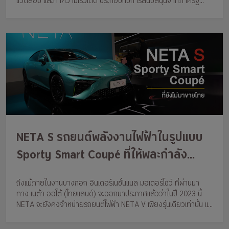
แวดล้อม และทำความเร็วได้ดี ประกอบกับการสนับสนุนจากภาครัฐ
ทำให้การต่อสู้กันของรถยนต์ไฟฟ้าจากค่ายต่างๆ นั้นดูจะเข้มข้นมากขึ้น
NETA S รถยนต์พลังงานไฟฟ้าในรูปแบบ
Sporty Smart Coupé ที่ให้พละกำลัง
สูงสุดถึง 462 แรงม้า ที่ยังไม่มาขายในไทย
ถึงแม้ภายในงานบางกอก อินเตอร์เนชั่นแนล มอเตอร์โชว์ ที่ผ่านมา
ทาง เนต้า ออโต้ (ไทยแลนด์) จะออกมาประกาศแล้วว่าในปี 2023 นี้
NETA จะยังคงจำหน่ายรถยนต์ไฟฟ้า NETA V เพียงรุ่นเดียวเท่านั้น แต่
อย่างไรก็ดี ก็ได้นำรถยนต์ไฟฟ้ารุ่นอื่นๆ มาจัดแสดง ไม่ว่าจะเป็น