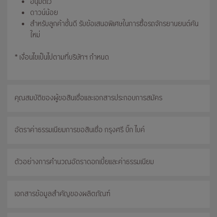
อนุมัติไว
ดาวน์น้อย
สำหรับลูกค้าชั้นดี รับข้อเสนอพิเศษในการซื้อรถจักรยานยนต์คัน
ใหม่
* เงื่อนไขเป็นไปตามที่บริษัทฯ กำหนด
คุณสมบัติของผู้ขอสินเชื่อและเอกสารประกอบการสมัคร
อัตราค่าธรรมเนียมการขอสินเชื่อ กรุงศรี บิ๊ก ไบค์
ตัวอย่างการคำนวณอัตราดอกเบี้ยและค่าธรรมเนียม
เอกสารข้อมูลสำคัญของผลิตภัณฑ์