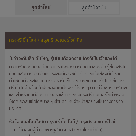
ลูกค้าใหม่
ลูกค้าปัจจุบัน
กรุงศรี บิ๊ก ไบค์ / กรุงศรี มอเตอร์ไซค์ คือ
ไม่ว่าจะคันเล็ก คันใหญ่ รุ่นไหนก็ออกง่าย ใครก็เป็นเจ้าของได้
ความสุขของนักบิดคือความเร้าใจของการขับขี่ที่คล่องตัว รู้สึกอิสระไป
กับทุกเส้นทาง ตื่นเต้นกับแรงลมที่ปะทะหน้า ท้าทายเมื่อเสียงที่คำราม
ทำให้คนที่เคยสนุกกับการบิดรถรุ่นเล็ก อยากขยับมาบิดรุ่นใหญ่ขึ้น กรุง
ศรี บิ๊ก ไบค์ พร้อมให้ฝันของคุณเป็นจริงได้ง่าย ๆ ดาวน์น้อย ผ่อนสบาย
และ สำหรับคนที่ต้องการบิดรุ่นเล็ก เรายังมีกรุงศรี มอเตอร์ไซค์ พร้อม
ให้คุณขอสินเชื่อได้สบาย ๆ ผ่านตัวแทนจำหน่ายอย่างเป็นทางการทั่ว
ประเทศ
รับข้อเสนอโดนใจกับ กรุงศรี บิ๊ก ไบค์ / กรุงศรี มอเตอร์ไซค์
ไม่ต้องมีผู้ค้ำ (เฉพาะผู้สมัครที่มีสัญชาติไทยเท่านั้น)