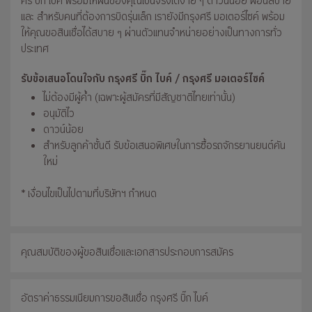
ศรี บิ๊ก ไบค์ พร้อมให้ฝันของคุณเป็นจริงได้ง่าย ๆ ดาวน์น้อย ผ่อนสบาย
และ สำหรับคนที่ต้องการบิดรุ่นเล็ก เรายังมีกรุงศรี มอเตอร์ไซค์ พร้อม
ให้คุณขอสินเชื่อได้สบาย ๆ ผ่านตัวแทนจำหน่ายอย่างเป็นทางการทั่ว
ประเทศ
รับข้อเสนอโดนใจกับ กรุงศรี บิ๊ก ไบค์ / กรุงศรี มอเตอร์ไซค์
ไม่ต้องมีผู้ค้ำ (เฉพาะผู้สมัครที่มีสัญชาติไทยเท่านั้น)
อนุมัติไว
ดาวน์น้อย
สำหรับลูกค้าชั้นดี รับข้อเสนอพิเศษในการซื้อรถจักรยานยนต์คัน
ใหม่
* เงื่อนไขเป็นไปตามที่บริษัทฯ กำหนด
คุณสมบัติของผู้ขอสินเชื่อและเอกสารประกอบการสมัคร
อัตราค่าธรรมเนียมการขอสินเชื่อ กรุงศรี บิ๊ก ไบค์