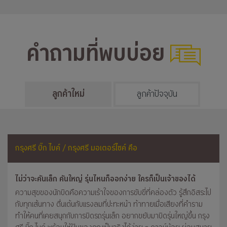
คำถามที่พบบ่อย
ลูกค้าใหม่
ลูกค้าปัจจุบัน
กรุงศรี บิ๊ก ไบค์ / กรุงศรี มอเตอร์ไซค์ คือ
ไม่ว่าจะคันเล็ก คันใหญ่ รุ่นไหนก็ออกง่าย ใครก็เป็นเจ้าของได้
ความสุขของนักบิดคือความเร้าใจของการขับขี่ที่คล่องตัว รู้สึกอิสระไป
กับทุกเส้นทาง ตื่นเต้นกับแรงลมที่ปะทะหน้า ท้าทายเมื่อเสียงที่คำราม
ทำให้คนที่เคยสนุกกับการบิดรถรุ่นเล็ก อยากขยับมาบิดรุ่นใหญ่ขึ้น กรุง