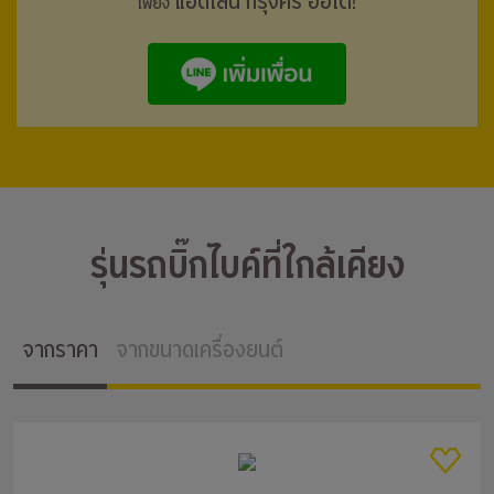
แอดไลน์ กรุงศรี ออโต้!
เพียง
รุ่นรถบิ๊กไบค์ที่ใกล้เคียง
จากราคา
จากขนาดเครื่องยนต์