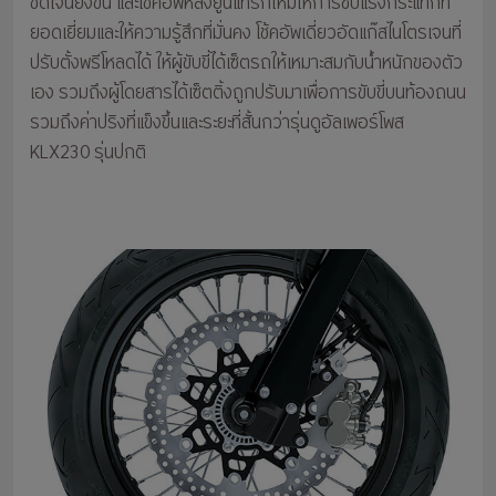
ชัดเจนยิ่งขึ้น และโช้คอัพหลังยูนิแทร็กใหม่ให้การซับแรงกระแทกที่
ยอดเยี่ยมและให้ความรู้สึกที่มั่นคง โช้คอัพเดี่ยวอัดแก๊สไนโตรเจนที่
ปรับตั้งพรีโหลดได้ ให้ผู้ขับขี่ได้เซ็ตรถให้เหมาะสมกับน้ำหนักของตัว
เอง รวมถึงผู้โดยสารได้เซ็ตติ้งถูกปรับมาเพื่อการขับขี่บนท้องถนน
รวมถึงค่าปริงที่แข็งขึ้นและระยะที่สั้นกว่ารุ่นดูอัลเพอร์โพส
KLX230 รุ่นปกติ