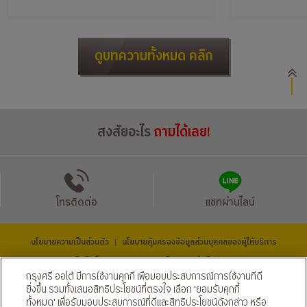
จะมีรุ่นไหนน่าส
ดูบทความทั้งหมด คลิก
สงสัยอะไร
ถามได้เลย!
โทรติดต่อ
แชทผ่านไลน์
นโยบายความเป็นส่วนตัว
นโยบายคุ้มครองข้อมูลส่วนบุคคลของผู้ให้บริการ
|
© สงวนลิขสิทธิ์ 2569 ธนาคารกรุงศรีอยุธยา จำกัด (มหาชน) และ
บริษัท อยุธยา แคปปิตอล ออโต้ ลีส จำกัด (มหาชน)
กรุงศรี ออโต้ มีการใช้งานคุกกี้ เพื่อมอบประสบการณ์การใช้งานที่ดี
ติดตามเราได้ที่
ยิ่งขึ้น รวมทั้งเสนอสิทธิประโยชน์ที่ตรงใจ เลือก 'ยอมรับคุกกี้
ทั้งหมด' เพื่อรับมอบประสบการณ์ที่ดีและสิทธิประโยชน์ดังกล่าว หรือ