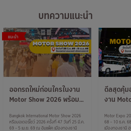
บทความแนะนำ
แนะนำ
ออกรถใหม่ก่อนใครในงาน
ดีลสุดคุ้
Motor Show 2026 พร้อม
งาน Mot
รับบัตรเข้างานไม่เสียค่าใช้
ครั้งที่ 4
Bangkok International Motor Show 2026
Motor Expo 2025
จ่าย ติดตามกรุงศรี ออโต้ไว้
10 ธ.ค. 6
หรือมอเตอร์โชว์ 2026 ครั้งที่ 47 วันที่ 25 มี.ค.
68 – 10 ธ.ค. 68
ได้เลย
69 – 5 เม.ย. 69 ณ อิมแพ็ค เมืองทองธานี
เมืองทองธานี ฮอ