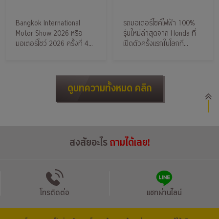
Show 2026
มอเตอร์ไซค์ไฟฟ้า
Bangkok International
รถมอเตอร์ไซค์ไฟฟ้า 100%
พร้อมรับบัตรเข้า
รุ่นแรกของ
Motor Show 2026 หรือ
รุ่นใหม่ล่าสุดจาก Honda ที่
งานไม่เสียค่าใช้
Honda
มอเตอร์โชว์ 2026 ครั้งที่ 47
เปิดตัวครั้งแรกในโลกที่
วันที่ 25 มี.ค. 69 – 5 เม.ย. 69
ประเทศไทย ความเร็วสูงสุด
จ่าย ติดตามกรุง
ณ อิมแพ็ค เมืองทองธานี
80 กม./ชม.
ศรี ออโต้ไว้ได้เลย
ดูบทความทั้งหมด คลิก
สงสัยอะไร
ถามได้เลย!
โทรติดต่อ
แชทผ่านไลน์