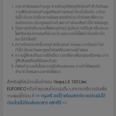
ราคาค่าซ่อมและบำรุงสูง หากเกิดอุบัติเหตุหรือต้องทำสี ตัวถังและ
งานสีมีราคาค่อนข้างสูงเทียบเท่ารถยนต์ ต้องใจรักจริง ๆ ถึงจะ
รับได้ ต้องระวังเรื่องการล้มและรอยขีดข่วน ตัวถังและสีมีความ
ละเอียดอ่อน ต้องดูแลอย่างดี เพราะถ้าล้มจะเสียค่าใช้จ่ายซ่อมสูง
ปัญหาจุกจิกเรื่องระบบไฟและอุปกรณ์ รุ่นใหม่อาจมีปัญหาเรื่องระบบ
ไฟหรือกล่องควบคุมที่ต้องระวัง และบางครั้งไฟหน้าต้องเปิด-ปิด
เอง ไม่อัตโนมัติ
ความร้อนของเครื่องยนต์ เครื่องยนต์ Vespa อาจร้อนกว่ารถ
ทั่วไป ต้องระวังและดูแลน้ำมันเครื่องอย่างสม่ำเสมอ
ความรู้สึกสะเทือนจากโช้คเดี่ยว เวลาขี่ผ่านพื้นขรุขระหรือหลุม อาจ
รู้สึกสั่นสะเทือนที่มือและตัวรถ
ที่พักเท้าบางครั้งไม่สะดวกเมื่อซ้อนสองคน อาจทำให้พยุงตัว
ลำบาก โดยเฉพาะเวลาติดไฟแดง
สำหรับผู้ที่สนใจจะเป็นเจ้าของ
Vespa LX 150 Lilac
EUFORICO
หรือถ้าคุณสนใจรถรุ่นอื่น ๆ สามารถเช็กวงเงินเพื่อ
วางแผนได้ก่อน ที่
>> กรุงศรี ออโต้ พร้อมสตาร์ท ขอประเมินได้
ก่อนโดยไม่ต้องส่งเอกสาร คลิกที่นี่ <<