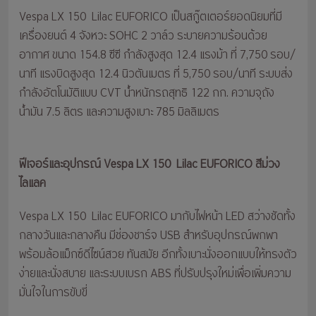
Vespa LX 150 Lilac EUFORICO เป็นสกู๊ตเตอร์ยอดนิยมที่มี
เครื่องยนต์ 4 จังหวะ SOHC 2 วาล์ว ระบายความร้อนด้วย
อากาศ ขนาด 154.8 ซีซี กำลังสูงสุด 12.4 แรงม้า ที่ 7,750 รอบ/
นาที แรงบิดสูงสุด 12.4 นิวตันเมตร ที่ 5,750 รอบ/นาที ระบบส่ง
กำลังอัตโนมัติแบบ CVT น้ำหนักรถสุทธิ 122 กก. ความจุถัง
น้ำมัน 7.5 ลิตร และความสูงเบาะ 785 มิลลิเมตร
ฟีเจอร์และอุปกรณ์ Vespa LX 150 Lilac EUFORICO สีม่วง
ไลแลค
Vespa LX 150 Lilac EUFORICO มากับไฟหน้า LED สว่างชัดทั้ง
กลางวันและกลางคืน มีช่องชาร์จ USB สำหรับอุปกรณ์พกพา
พร้อมล้อแม็กซ์ดีไซน์สวย ทันสมัย อีกทั้งเบาะนั่งออกแบบให้ทรงตัว
ง่ายและนั่งสบาย และระบบเบรก ABS ที่ปรับปรุงใหม่เพื่อเพิ่มความ
มั่นใจในการขับขี่