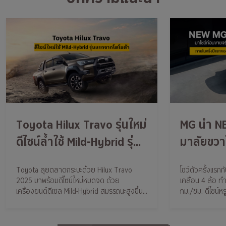
Toyota Hilux Travo รุ่นใหม่
MG นำ N
ดีไซน์ล้ำใช้ Mild-Hybrid รุ่น
มาลัยขวาโ
แรกจากโตโยต้า
แรกในโลกท
Toyota ลุยตลาดกระบะด้วย Hilux Travo
โชว์ตัวครั้งแร
ตัวพร้อม
2025 มาพร้อมดีไซน์ใหม่หมดจด ด้วย
เคลื่อน 4 ล้อ 
ทางการใน
เครื่องยนต์ดีเซล Mild-Hybrid สมรรถนะสูงขึ้น
กม./ชม. ดีไซน์ห
แต่ยังคงประหยัดน้ำมัน
พรีเมียม เปิดจอง
แรกของปี 