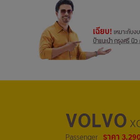
เฉียบ!
เหมาะกับง
ป๋าแนะนำ กรุงศรี นิว 
VOLVO
XC
ราคา 3,29
Passenger