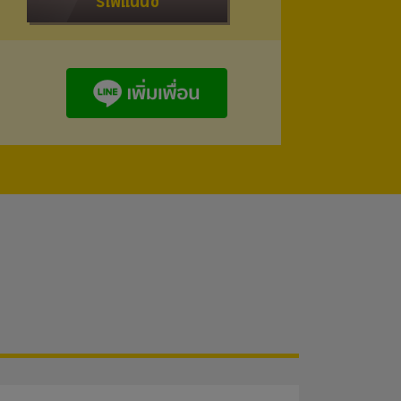
รีไฟแนนซ์