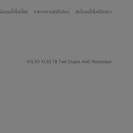
อนรถบิ๊กไบค์ใหม่
ราคากลางรถมือสอง
สนใจรถบิ๊กไบค์มือสอง