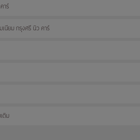
 คาร์
นียม กรุงศรี นิว คาร์
เติม