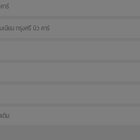
 คาร์
นียม กรุงศรี นิว คาร์
เติม