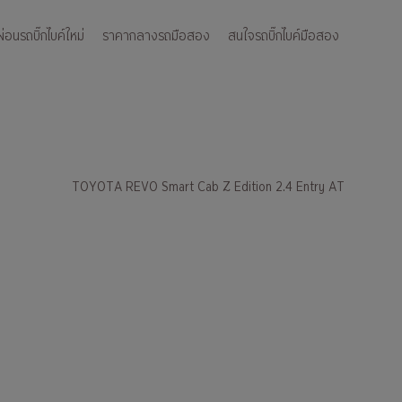
อนรถบิ๊กไบค์ใหม่
ราคากลางรถมือสอง
สนใจรถบิ๊กไบค์มือสอง