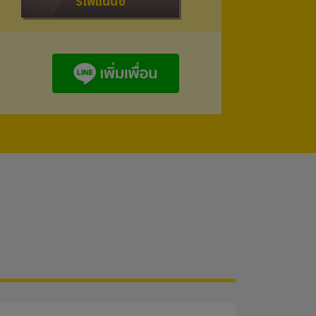
รีไฟแนนซ์