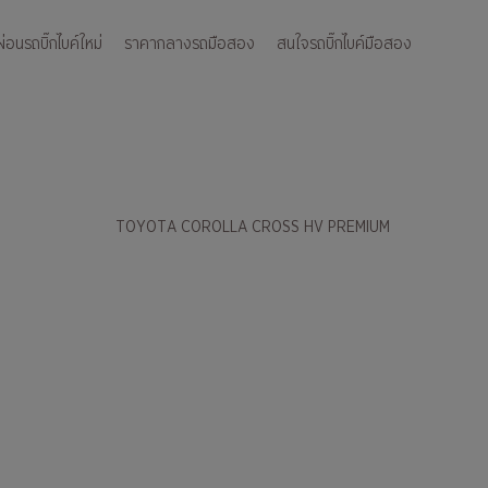
อนรถบิ๊กไบค์ใหม่
ราคากลางรถมือสอง
สนใจรถบิ๊กไบค์มือสอง