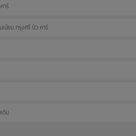
 คาร์
นียม กรุงศรี นิว คาร์
เติม