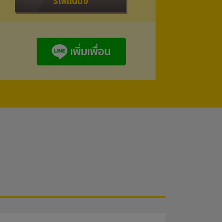
รีไฟแนนซ์