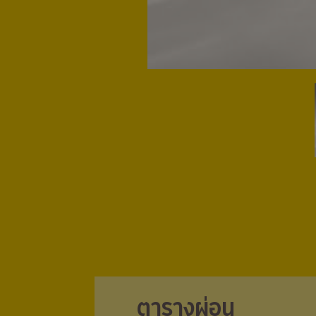
ตารางผ่อน
ตารางผ่อน