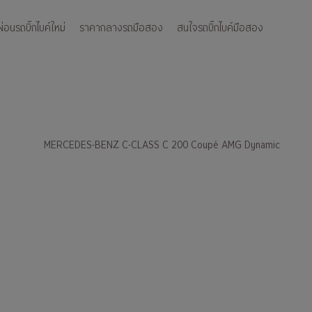
อนรถบิ๊กไบค์ใหม่
ราคากลางรถมือสอง
สนใจรถบิ๊กไบค์มือสอง