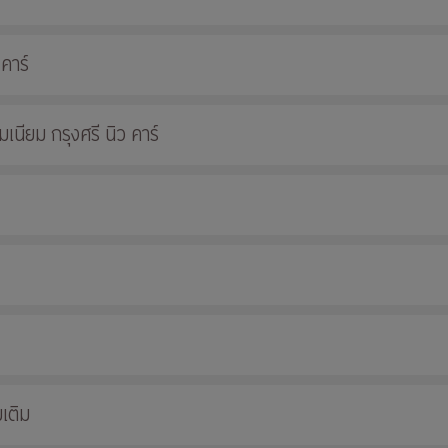
 คาร์
นียม กรุงศรี นิว คาร์
เติม