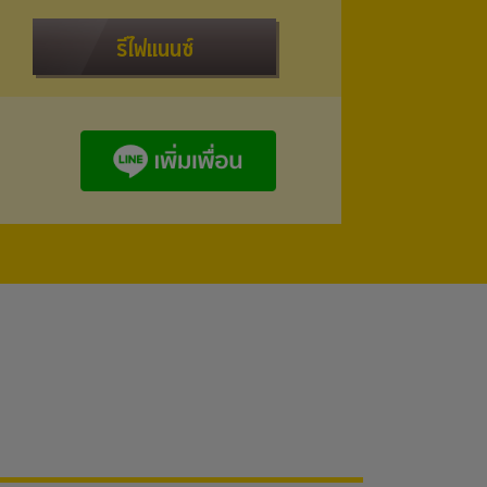
รีไฟแนนซ์