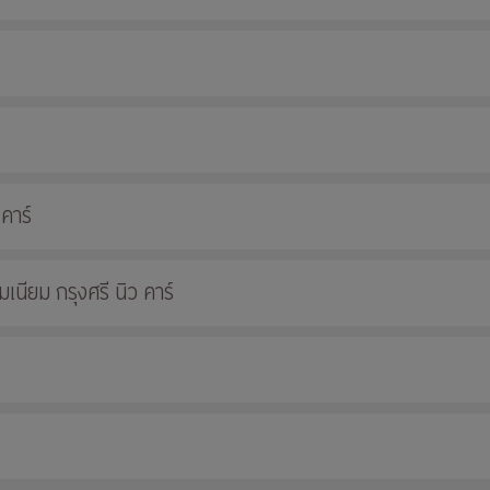
 คาร์
นียม กรุงศรี นิว คาร์