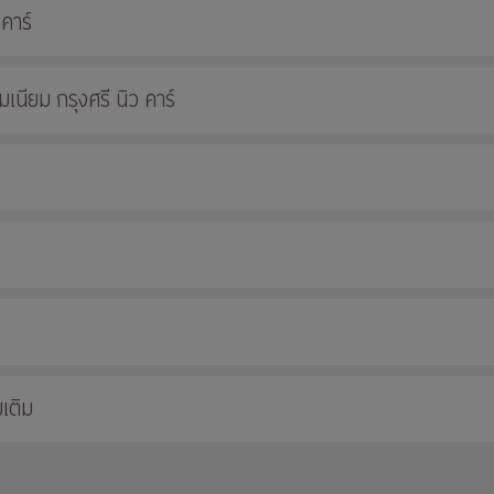
 คาร์
นียม กรุงศรี นิว คาร์
เติม