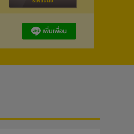
รีไฟแนนซ์