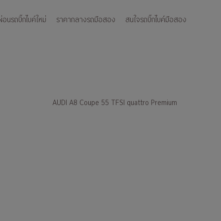
อนรถบิ๊กไบค์ใหม่
ราคากลางรถมือสอง
สนใจรถบิ๊กไบค์มือสอง