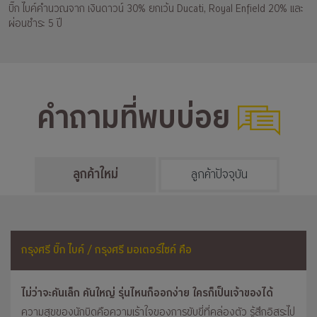
บิ๊ก ไบค์คำนวณจาก เงินดาวน์ 30% ยกเว้น Ducati, Royal Enfield 20% และ
ผ่อนชำระ 5 ปี
คำถามที่พบบ่อย
ลูกค้าใหม่
ลูกค้าปัจจุบัน
กรุงศรี บิ๊ก ไบค์ / กรุงศรี มอเตอร์ไซค์ คือ
ไม่ว่าจะคันเล็ก คันใหญ่ รุ่นไหนก็ออกง่าย ใครก็เป็นเจ้าของได้
ความสุขของนักบิดคือความเร้าใจของการขับขี่ที่คล่องตัว รู้สึกอิสระไป