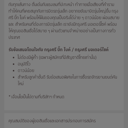
กับทุกเส้นทาง ตื่นเต้นกับแรงลมที่ปะทะหน้า ท้าทายเมื่อเสียงที่คำราม
ทำให้คนที่เคยสนุกกับการบิดรถรุ่นเล็ก อยากขยับมาบิดรุ่นใหญ่ขึ้น กรุง
ศรี บิ๊ก ไบค์ พร้อมให้ฝันของคุณเป็นจริงได้ง่าย ๆ ดาวน์น้อย ผ่อนสบาย
และ สำหรับคนที่ต้องการบิดรุ่นเล็ก เรายังมีกรุงศรี มอเตอร์ไซค์ พร้อม
ให้คุณขอสินเชื่อได้สบาย ๆ ผ่านตัวแทนจำหน่ายอย่างเป็นทางการทั่ว
ประเทศ
รับข้อเสนอโดนใจกับ กรุงศรี บิ๊ก ไบค์ / กรุงศรี มอเตอร์ไซค์
ไม่ต้องมีผู้ค้ำ (เฉพาะผู้สมัครที่มีสัญชาติไทยเท่านั้น)
อนุมัติไว
ดาวน์น้อย
สำหรับลูกค้าชั้นดี รับข้อเสนอพิเศษในการซื้อรถจักรยานยนต์คัน
ใหม่
* เงื่อนไขเป็นไปตามที่บริษัทฯ กำหนด
คุณสมบัติของผู้ขอสินเชื่อและเอกสารประกอบการสมัคร